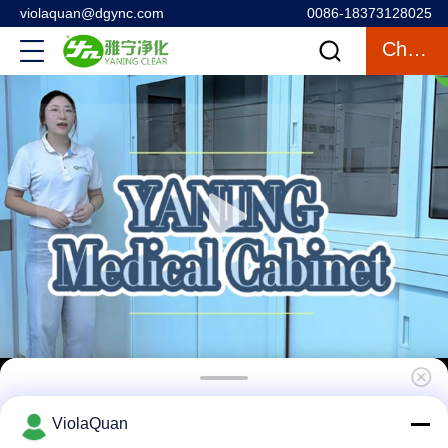
violaquan@dgync.com
0086-18373128025
Chatten
De Opslagkabinetten van het roestvrij
ViolaQuan
staalziekenhuis voor Drug