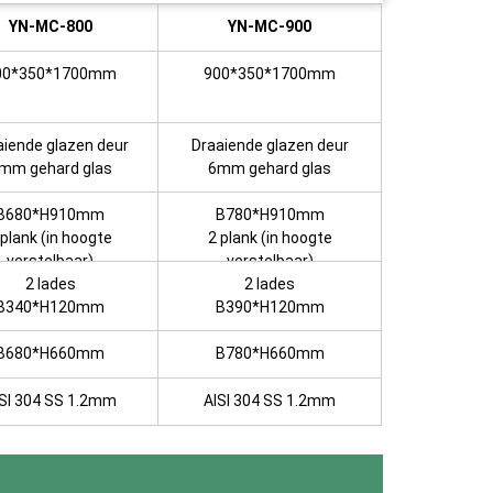
YN-MC-800
YN-MC-900
00*350*1700mm
900*350*1700mm
aiende glazen deur
Draaiende glazen deur
mm gehard glas
6mm gehard glas
B680*H910mm
B780*H910mm
 plank (in hoogte
2 plank (in hoogte
verstelbaar)
verstelbaar)
2 lades
2 lades
B340*H120mm
B390*H120mm
B680*H660mm
B780*H660mm
SI 304 SS 1.2mm
AISI 304 SS 1.2mm