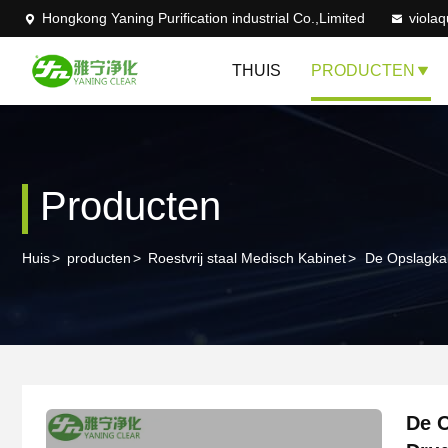
Hongkong Yaning Purification industrial Co.,Limited
viola
THUIS
PRODUCTEN
Producten
Huis
>
producten
>
Roestvrij staal Medisch Kabinet
>
De Opslagkab
De O