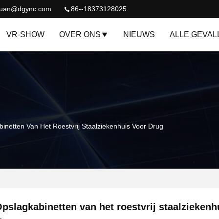
quan@dgync.com
86--18373128025
VR-SHOW
OVER ONS
NIEUWS
ALLE GEVAL
inetten Van Het Roestvrij Staalziekenhuis Voor Drug
pslagkabinetten van het roestvrij staalziekenh