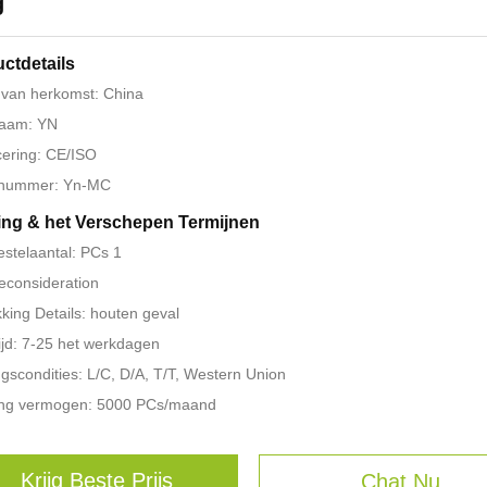
g
ctdetails
 van herkomst: China
aam: YN
icering: CE/ISO
nummer: Yn-MC
ing & het Verschepen Termijnen
estelaantal: PCs 1
 reconsideration
king Details: houten geval
ijd: 7-25 het werkdagen
ngscondities: L/C, D/A, T/T, Western Union
ing vermogen: 5000 PCs/maand
Krijg Beste Prijs
Chat Nu