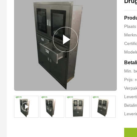
Dru
Produ
Plaats
Merkn
Certif
Model
Betal
Min. b
Prijs:
Verpak
Levert
Betali
Lever