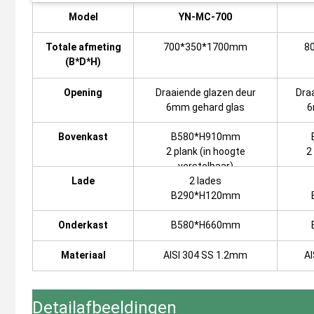
Model
YN-MC-700
Totale afmeting
700*350*1700mm
8
(B*D*H)
Opening
Draaiende glazen deur
Dra
6mm gehard glas
6
Bovenkast
B580*H910mm
2 plank (in hoogte
2
verstelbaar)
Lade
2 lades
B290*H120mm
Onderkast
B580*H660mm
Materiaal
AISI 304 SS 1.2mm
AI
Detailafbeeldingen