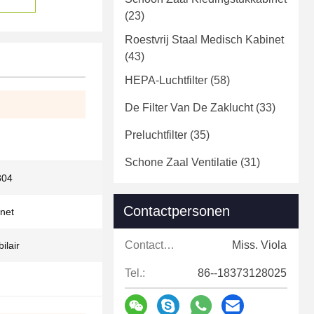
(23)
Roestvrij Staal Medisch Kabinet
(43)
HEPA-Luchtfilter
(58)
De Filter Van De Zaklucht
(33)
Preluchtfilter
(35)
Schone Zaal Ventilatie
(31)
304
Contactpersonen
inet
Contactpersonen:
Miss. Viola
ilair
Tel.:
86--18373128025