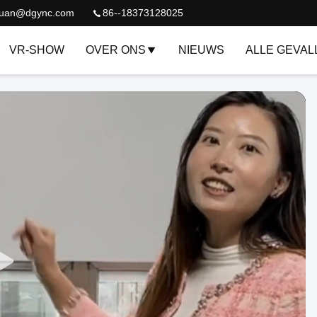
quan@dgync.com
86--18373128025
VR-SHOW
OVER ONS
NIEUWS
ALLE GEVAL