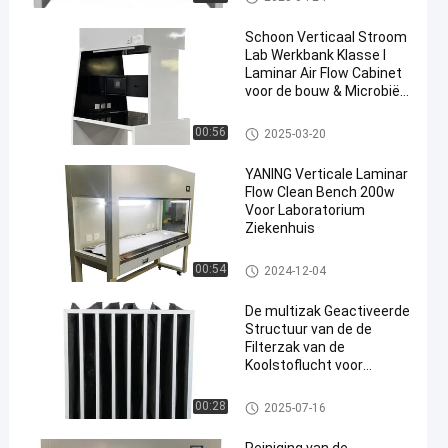
Schoon Verticaal Stroom
Lab Werkbank Klasse I
Laminar Air Flow Cabinet
voor de bouw & Microbiële
bacteriën Experiment
Laminaire Schone Bank
00:56
2025-03-20
YANING Verticale Laminar
Flow Clean Bench 200w
Voor Laboratorium
Ziekenhuis
Laminaire Schone Bank
00:54
2024-12-04
De multizak Geactiveerde
Structuur van de de
Filterzak van de
Koolstoflucht voor
Luchtfiltratie
De Filter van de zaklucht
00:28
2025-07-16