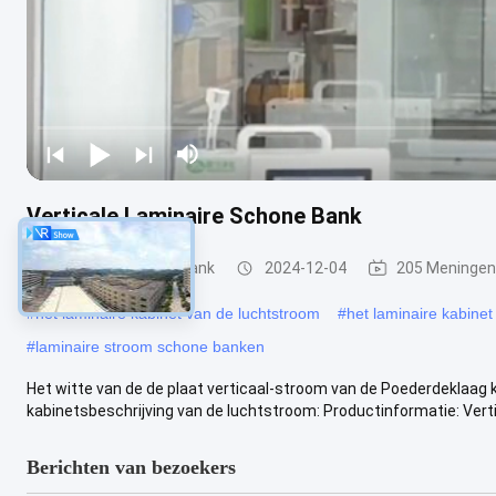
Verticale Laminaire Schone Bank
Laminaire Schone Bank
2024-12-04
205 Meningen
#
het laminaire kabinet van de luchtstroom
#
het laminaire kabinet
#
laminaire stroom schone banken
Het witte van de de plaat verticaal-stroom van de Poederdeklaag k
kabinetsbeschrijving van de luchtstroom: Productinformatie: Vertic
Berichten van bezoekers