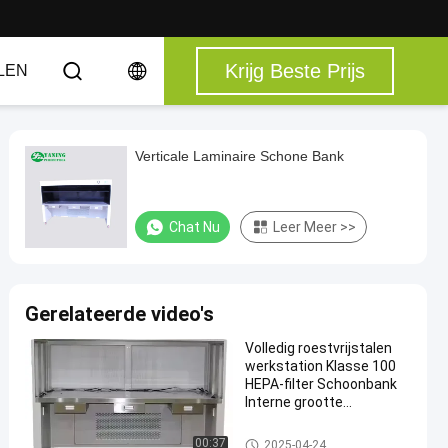
Krijg Beste Prijs
LEN
Verticale Laminaire Schone Bank
Chat Nu
Leer Meer >>
Gerelateerde video's
Volledig roestvrijstalen
werkstation Klasse 100
HEPA-filter Schoonbank
Interne grootte
1150*720*540mm
Laminaire Schone Bank
00:37
2025-04-24