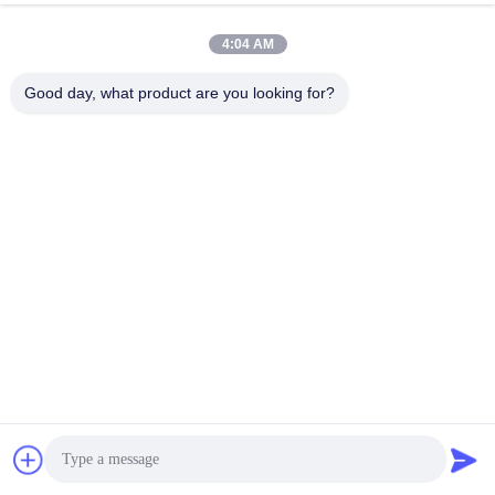
Chat Nu
Verstuur Aanvraag
4:04 AM
#
Het Laminaire Kabinet Van De Luchtstroom
Good day, what product are you looking for?
#
Het Laminaire Kabinet Van De Stroom Biologische Veiligheid
#
Laminaire Stroom Schone Banken
Laminaire Schone Bank
2023-10-19
5703 Meningen
bench horizontale laminaire stroom kap luchtstroom horizontale schoon
bank laminaire stroomkast Productbeschrijving: Informatie over het product
De integratie verticale clean bench neemt de luchtstroo...
Bekijk meer
Berichten van bezoekers
Laat een bericht achter.
Nog geen commentaar