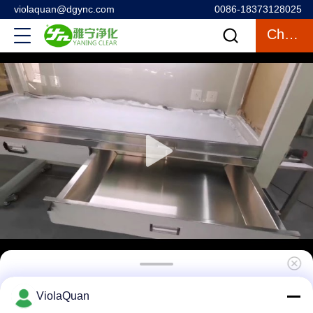
violaquan@dgync.com
0086-18373128025
Chatten
Reiniging van de schoonruimte Horizontale
ViolaQuan
laminaire stroomafdekking 220V 50Hz