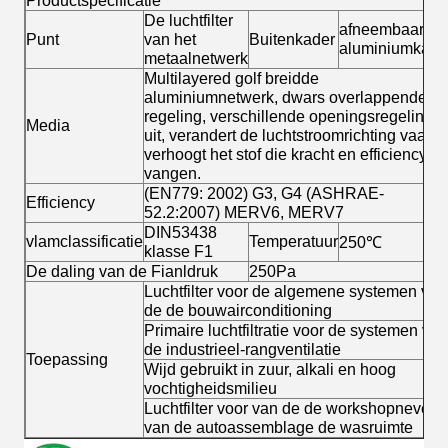
Productspecificatie
De luchtfilter
afneembaar
Punt
van het
Buitenkader
aluminiumkade
metaalnetwerk
Multilayered golf breidde
aluminiumnetwerk, dwars overlappende
regeling, verschillende openingsregeling
Media
uit, verandert de luchtstroomrichting vaak,
verhoogt het stof die kracht en efficiency
vangen.
(EN779: 2002) G3, G4 (ASHRAE-
Efficiency
52.2:2007) MERV6, MERV7
DIN53438
vlamclassificatie
Temperatuur
250℃
klasse F1
De daling van de Fianldruk
250Pa
Luchtfilter voor de algemene systemen van
de de bouwairconditioning
Primaire luchtfiltratie voor de systemen van
de industrieel-rangventilatie
Toepassing
Wijd gebruikt in zuur, alkali en hoog
vochtigheidsmilieu
Luchtfilter voor van de de workshopnevel
van de autoassemblage de wasruimte