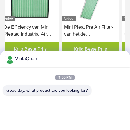
Video
Video
Mini Pleat Pre Air Filter-
De honingraat
van het de
Geactiveerde Filter van
et
Ventilatiesysteem van het
de Koolstoflucht/de Filter
Aluminiumkader de
van de Rookverwijdering
Krijg Beste Prijs
Krijg Beste Prijs
Primaire Toegepaste
voor
ViolaQuan
Filtratie
Huisvestingsventilatie
9:55 PM
Good day, what product are you looking for?
HONGKONG YANING PURIFICATION
INDUSTRIAL CO.,LIMITED
violaquan@dgync.com