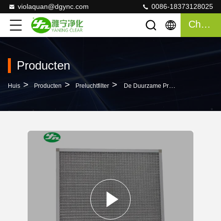
violaquan@dgync.com
0086-18373128025
Chatten
Producten
>
>
>
Huis
Producten
Preluchtfilter
De Duurzame Pre Van De Het Aluminium Netto Weerstand Van De Luchtfilter Primaire Filter Op Hoge Temperatuur