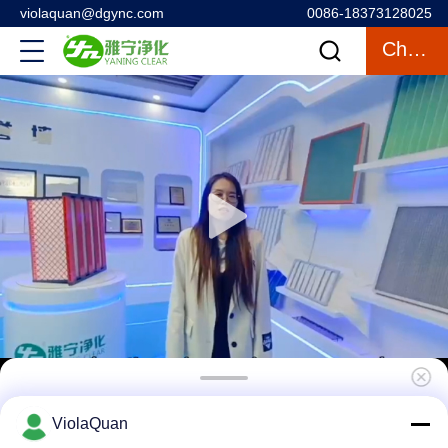
violaquan@dgync.com
0086-18373128025
Chatten
De grootte paste de Prefilter van de
ViolaQuan
Filterlucht, de Filters van de Ovenlucht voor