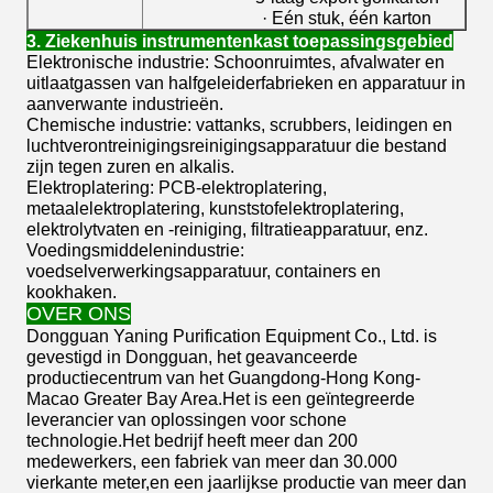
· Eén stuk, één karton
3. Ziekenhuis instrumentenkast toepassingsgebied
Elektronische industrie: Schoonruimtes, afvalwater en
uitlaatgassen van halfgeleiderfabrieken en apparatuur in
aanverwante industrieën.
Chemische industrie: vattanks, scrubbers, leidingen en
luchtverontreinigingsreinigingsapparatuur die bestand
zijn tegen zuren en alkalis.
Elektroplatering: PCB-elektroplatering,
metaalelektroplatering, kunststofelektroplatering,
elektrolytvaten en -reiniging, filtratieapparatuur, enz.
Voedingsmiddelenindustrie:
voedselverwerkingsapparatuur, containers en
kookhaken.
OVER ONS
Dongguan Yaning Purification Equipment Co., Ltd. is
gevestigd in Dongguan, het geavanceerde
productiecentrum van het Guangdong-Hong Kong-
Macao Greater Bay Area.Het is een geïntegreerde
leverancier van oplossingen voor schone
technologie.Het bedrijf heeft meer dan 200
medewerkers, een fabriek van meer dan 30.000
vierkante meter,en een jaarlijkse productie van meer dan