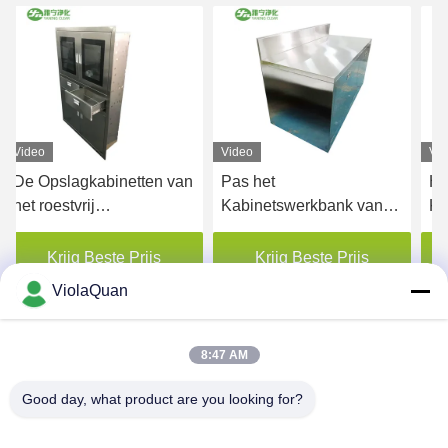
Video
Video
Vi
De Opslagkabinetten van
Pas het
He
het roestvrij
Kabinetswerkbank van
Ka
staalziekenhuis voor
de Roestvrij staalopslag,
An
Drug
het Kabinet van de
st
Krijg Beste Prijs
Krijg Beste Prijs
Metaalgeneeskunde aan
he
ViolaQuan
8:47 AM
Good day, what product are you looking for?
HONGKONG YANING PURIFICATION