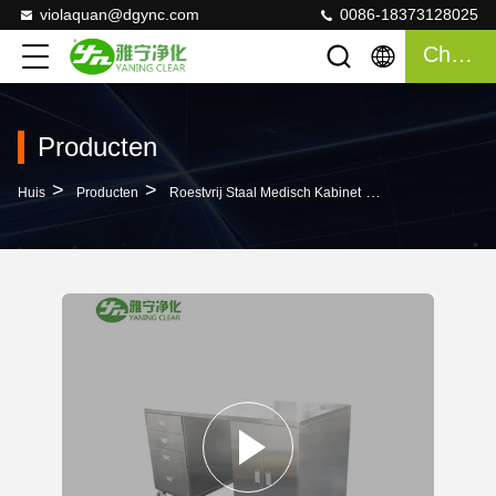
violaquan@dgync.com
0086-18373128025
Chatten
Producten
>
>
>
Huis
Producten
Roestvrij Staal Medisch Kabinet
Van Het Het Roes