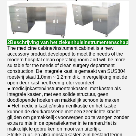
2Beschrijving van het ziekenhuisinstrumentenschap
The medicine cabinet/instrument cabinet is a new
accessory product developed to meet the needs of the
modern hospital clean operating room and will be more
suitable for the needs of clean surgery department
construction. De integrale kast is gemaakt van SUS304
roestvrij staal 1.0mm ~ 1.2mm dik, in vergelijking met de
open deur kast heeft een groter voordeel
● medicijnkasten/instrumentenkasten, met kasten als
integrale kasten, met een solide structuur, geen
doodlopende hoeken en makkelijk schoon te maken
● Het medicijnkastje/instrumentkastje en het kastje
kunnen de deurkarosserie met een zeer lichte kracht
glijden om gemakkelijk voorwerpen op te vangen zonder
extra ruimte in de operatiekamer in te nemen.Het is
makkelijk te gebruiken en mooi van uiterlijk.
Sterke zuur- en alkaliopslagkasten zijn bestand tegen