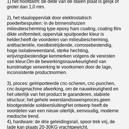
1) het hoofdarm: de dikte van de stalen plaat is gelijk of
groter dan 1,0 mm.
2), het staaloppervlak door elektrostatisch
poederbespuiten: in de binnenshuizen
milieubescherming type epoxy hars coating, coating film
dikte uniformiteit, oppervlak spuitpoeder kleur is
helder;heeft de voordelen van milieubescherming,
antibacteriële, roestbestrijdende, corrosiebestendig,
hoge isolatieweerstand, sterke hechting,
wrijvingsbestendige kenmerken volgens de vereisten
van kleur.Om de bewerkingsnauwkeurigheid van
kunstmatige verwerking te voorkomen door de lage,
inconsistente productnormen.
3), proces: geïmporteerde cnc-scheren, cnc-punchen,
cnc-buigmachine afwerking, om de nauwkeurigheid en
het uiterlijk van het product te garanderen, stabiele
structuur; het gehele weerstandssweisproces,geen
blootgestelde soldeersluitingHet ontwerp heeft de
voordelen van een nieuw uiterlijk, eenvoudig, moderne
medische trend.
4), hardware: de drie geleidingsrail, spoor trek vrij, de
lade kan plaats 20-30KG vrachtgewicht.