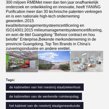
300 miljoen RMBMet meer dan tien jaar onafhankelijk
onderzoek en ontwikkeling en innovatie, heeft YANING
Purification meer dan 30 technische patenten verkregen
en is een nationale high-tech onderneming
geworden.:2015
kwaliteitsmanagementsysteemcertificering en
ISO14001:2015 milieumanagementsysteemcertificering,
en won de titel Guangdong "Behoor contract en hou
belofte" Enterprise,Bekende merkonderneming in de
provincie Guangdong, Top Ten Brands in China's
zuiveringsindustrie en andere eretitel.
Tags:
de kabinetten van het roestvrij staalziekenhuis
de kabinetten van de werkende ruimteopslag
het kabinet van de roestvrij staalgeneeskunde