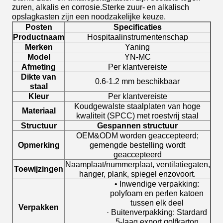
zuren, alkalis en corrosie.Sterke zuur- en alkalisch
opslagkasten zijn een noodzakelijke keuze.
Posten
Specificaties
Productnaam
Hospitaalinstrumentenschap
Merken
Yaning
Model
YN-MC
Afmeting
Per klantvereiste
Dikte van
0.6-1.2 mm beschikbaar
staal
Kleur
Per klantvereiste
Koudgewalste staalplaten van hoge
Materiaal
kwaliteit (SPCC) met roestvrij staal
Structuur
Gespannen structuur
OEM&ODM worden geaccepteerd;
Opmerking
gemengde bestelling wordt
geaccepteerd
Naamplaat/nummerplaat, ventilatiegaten,
Toewijzingen
hanger, plank, spiegel enzovoort.
• Inwendige verpakking:
polyfoam en perlen katoen
tussen elk deel
Verpakken
· Buitenverpakking: Stardard
5-laag export golfkarton