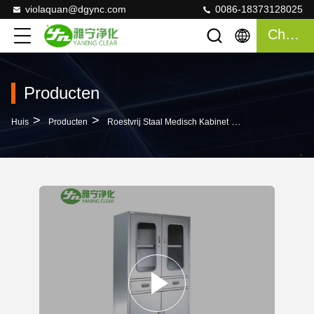
violaquan@dgync.com
0086-18373128025
Chatten
Producten
>
>
>
Huis
Producten
Roestvrij Staal Medisch Kabinet
Het Medische Kab