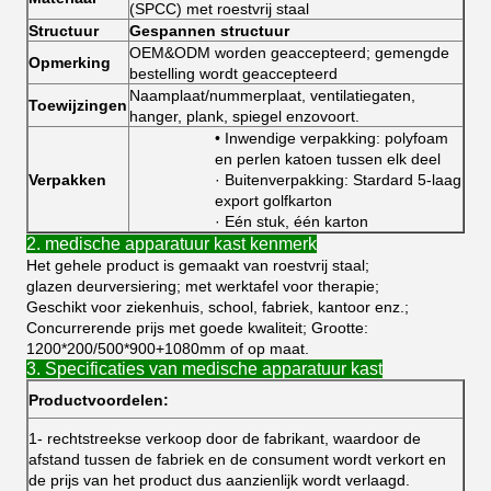
(SPCC) met roestvrij staal
Structuur
Gespannen structuur
OEM&ODM worden geaccepteerd; gemengde
Opmerking
bestelling wordt geaccepteerd
Naamplaat/nummerplaat, ventilatiegaten,
Toewijzingen
hanger, plank, spiegel enzovoort.
• Inwendige verpakking: polyfoam
en perlen katoen tussen elk deel
Verpakken
· Buitenverpakking: Stardard 5-laag
export golfkarton
· Eén stuk, één karton
2. medische apparatuur kast kenmerk
Het gehele product is gemaakt van roestvrij staal;
glazen deurversiering; met werktafel voor therapie;
Geschikt voor ziekenhuis, school, fabriek, kantoor enz.;
Concurrerende prijs met goede kwaliteit; Grootte:
1200*200/500*900+1080mm of op maat.
3. Specificaties van medische apparatuur kast
Productvoordelen:
1- rechtstreekse verkoop door de fabrikant, waardoor de
afstand tussen de fabriek en de consument wordt verkort en
de prijs van het product dus aanzienlijk wordt verlaagd.