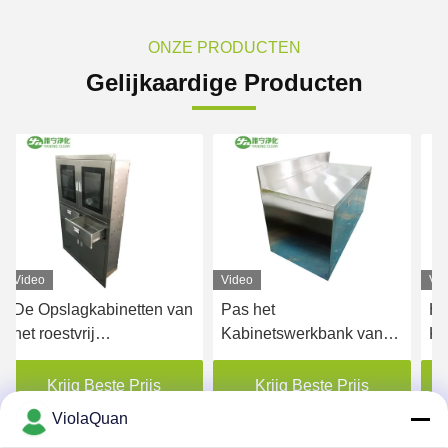
ONZE PRODUCTEN
Gelijkaardige Producten
Video
Video
Vi
De Opslagkabinetten van
Pas het
He
het roestvrij
Kabinetswerkbank van
Ka
staalziekenhuis voor
de Roestvrij staalopslag,
An
Drug
het Kabinet van de
st
Krijg Beste Prijs
Krijg Beste Prijs
Metaalgeneeskunde aan
he
ViolaQuan