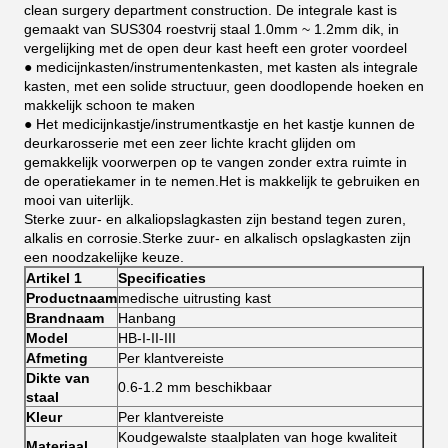
clean surgery department construction. De integrale kast is
gemaakt van SUS304 roestvrij staal 1.0mm ~ 1.2mm dik, in
vergelijking met de open deur kast heeft een groter voordeel
● medicijnkasten/instrumentenkasten, met kasten als integrale
kasten, met een solide structuur, geen doodlopende hoeken en
makkelijk schoon te maken
● Het medicijnkastje/instrumentkastje en het kastje kunnen de
deurkarosserie met een zeer lichte kracht glijden om
gemakkelijk voorwerpen op te vangen zonder extra ruimte in
de operatiekamer in te nemen.Het is makkelijk te gebruiken en
mooi van uiterlijk.
Sterke zuur- en alkaliopslagkasten zijn bestand tegen zuren,
alkalis en corrosie.Sterke zuur- en alkalisch opslagkasten zijn
een noodzakelijke keuze.
Artikel 1
Specificaties
Productnaam
medische uitrusting kast
Brandnaam
Hanbang
Model
HB-I-II-III
Afmeting
Per klantvereiste
Dikte van
0.6-1.2 mm beschikbaar
staal
Kleur
Per klantvereiste
Koudgewalste staalplaten van hoge kwaliteit
Materiaal