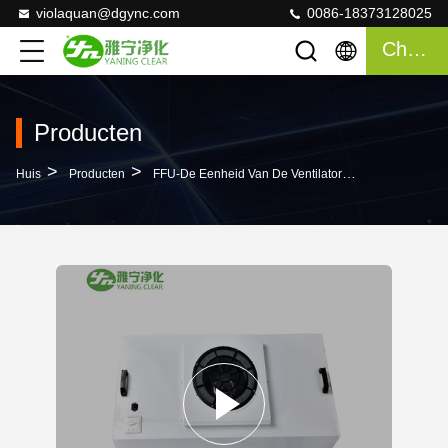
violaquan@dgync.com
0086-18373128025
Chatten
Producten
>
>
>
Huis
Producten
FFU-De Eenheid Van De Ventilatorfilter
Regelbar