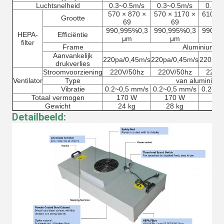
Luchtsnelheid
0.3~0.5m/s
0.3~0.5m/s
0.3~0
570 × 870 ×
570 × 1170 ×
610 × 
Grootte
69
69
6
990,995%0,3
990,995%0,3
990,9
HEPA-
Efficiëntie
μm
μm
μ
filter
Frame
Aluminium
Aanvankelijk
220pa/0,45m/s
220pa/0,45m/s
220pa/
drukverlies
Stroomvoorziening
220V/50hz
220V/50hz
220V
Ventilator
Type
van aluminium
Vibratie
0.2~0,5 mm/s
0.2~0,5 mm/s
0.2~0,
Totaal vermogen
170 W
170 W
21
Gewicht
24 kg
28 kg
31
Detailbeeld: