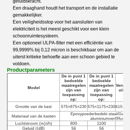
geluidskracht.
Een draaghand houdt het transport en de installatie
gemakkelijker.
Een veiligheidsstop voor het aansluiten van
elektriciteit is het meest geschikt voor een klein
schoonruimtesysteem.
Een optioneel ULPA-filter met een efficiëntie van
99,9999% bij 0,12 micron is beschikbaar om aan de
uiterst kritieke behoefte aan een schoon gebied te
voldoen.
Productparameters
De in punt 1
De in punt 1
bedoelde
bedoelde
maatregelen
maatregelen
Vervaa
Model
zijn van
zijn van
uit d
toepassing
toepassing
op:
op:
Grootte van de kast
575×875×230
575×1175×230
615×12
Epoxypoederbedekt staal/Galvan
Materiaal van de kasten
aluminiumverf/Rustvrij
Luchtstroom (m)
/h)
800
1100
12
3
Geluid ((dB)
56
56
5