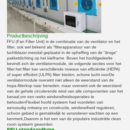
Productbeschrijving
F
FU (Fan Filter Unit) is de combinatie van de ventilator en het
filter, ook wel bekend als "filterapparatuur van de
luchtblazer.meestal geplaatst in de opheffing van de "droge"
pakketdichting op het kielframe. Boven het hoofdgedeelte
bevindt zich de ventilatormodule, de volgende secties voor het
filter.het filter kan verschillende niveaus van efficiëntie (HEPA)
of super efficiënt (ULPA) filter bieden, schone lucht voor
De
ventilatormodule overwint niet alleen de weerstand van de
hepa-filterkop naar beneden, maar overwint ook de weerstand
van de gehele circulerende wind van alle componenten van het
kanaal,om een reeks windsnelheidsoperaties te
behoudenFlexibel hoofd systeem had voordelen van
eenvoudig ontwerp en constructie, windsnelheid reguleren,
schoon gebied is gemakkelijk te veranderen wachten op een
kenmerk,Daarom is het een van de populaire industriële clean
room systeem geworden.
FFU standaardtype