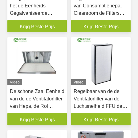
het de Eenheids
van Consumptiehepa,
Gegalvaniseerde
Cleanroom de Filters
Roestvrije staal van de
van Plafondhepa voor
Krijg Beste Prijs
Krijg Beste Prijs
Ventilatorfilter AC de EG
Apotheekindustrie
Motor voor Cleanroom
Video
Video
De schone Zaal Eenheid
Regelbaar van de de
van de de Ventilatorfilter
Ventilatorfilter van de
van Hepa, de Rol
Luchtsnelheid FFU de
Gefiltreerde Plaat van
Eenheids
Krijg Beste Prijs
Krijg Beste Prijs
het het Aluminiumzink
Gegalvaniseerd
van de Uitlaatventilator
Materiaal voor
Cleanroom