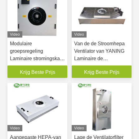
Video
Video
Modulaire
Van de de Stroomhepa
groepsregeling
Ventilator van YANING
Laminaire stromingskap
Laminaire de
Hepa-
Filtereenheid FFU
Krijg Beste Prijs
Krijg Beste Prijs
ventilatorfiltereenheid
SS304 Naar maat
FFU-ventilatorfilter voor
gemaakt voor
cleanroom
Laboratoriumcleanroom
Video
Video
Aangepaste HEPA-van
Lage de Ventilatorfilter