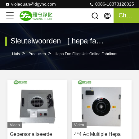
violaquan@dgync.com
0086-18373128025
Chatten
Sleutelwoorden [ hepa fan filter unit ] Gelijke 120 producten
>
>
Huis
Producten
Hepa Fan Filter Unit Online Fabrikant
Video
Video
Gepersonaliseerde
4*4 Ac Multiple Hepa