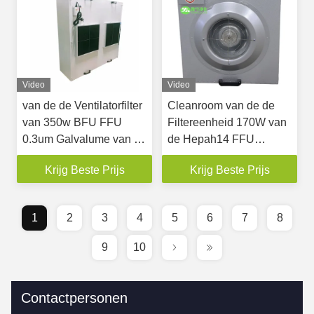
Video
Video
van de de Ventilatorfilter
Cleanroom van de de
van 350w BFU FFU
Filtereenheid 170W van
0.3um Galvalume van de
de Hepah14 FFU
Eenheidshepa Blad Met
Ventilator Stofvrij
Krijg Beste Prijs
Krijg Beste Prijs
geringe geluidssterkte
Gegalvaniseerd Blad
1
2
3
4
5
6
7
8
9
10
Contactpersonen