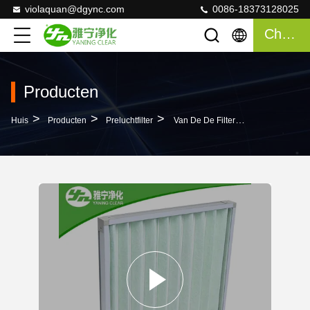
violaquan@dgync.com
0086-18373128025
Chatten
Producten
>
>
>
Huis
Producten
Preluchtfilter
Van De De Filter Compacte Lucht Van De Plooi Prelucht De Zuiveringsinstallatie Prefilter Met Aluminiumkader