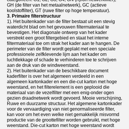
GH (de filter van het metaalnetwerk), GC (actieve
koolstoffilter), GT (ruwe filter op hoge temperatuur).
3. Primaire filterstructuur
1). Het buitenkader van de filter bestaat uit een stevig
waterdicht blad om het gevouwen filtermateriaal te
bevestigen. Het diagonale ontwerp van het kader
verstrekt een groot filtergebied en staat het interne
filtermateriaal toe om strak het kader aan te hangen. De
perimeter van de filter wordt geplakt met een speciale
professionele zelfklevende lijm aan het kader om
luchtlekkage of schade te verhinderen toe te schrijven
aan de druk van de windweerstand.
2). Het buitenkader van de beschikbare document
kaderfilter is over het algemeen verdeeld in een
algemeen kartonkader en een die-cut karton met hoge
weerstand, en het filterelement is een geplooid die
materiaal van de vezelfilter met een enig-onder ogen
gezien draadnetwerk wordt gevoerd. Mooie verschijning,
Ruwe en duurzame structuur. Het algemene kartonkader
voor de vervaardiging van niet genormaliseerde filter,
kan voor om het even welke niet gemakkelijk misvormd
productie van de groottefilter worden gebruikt, met hoge
weerstand. Die-cut karton met hoge weerstand wordt