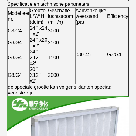
Specificatie en technische parameters
Grootte
Geschatte
Aanvankelijke
Modelleer
L*W*H
luchtstroom
weerstand
Efficiency
nr.
(duim)
(m ³ /h)
(pa)
24 " x24
G3/G4
3000
" x2“
24 " x20
G3/G4
2500
" x2“
24 "
≤30-45
G3/G4
G3/G4
X12 "
1500
x2“
20 "
G3/G4
X12 "
2000
x2“
de speciale grootte kan volgens klanten speciaal
vereiste zijn