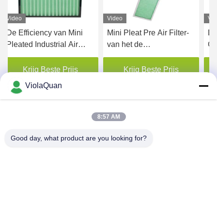
Video
Video
Vi
De Efficiency van Mini
Mini Pleat Pre Air Filter-
De
Pleated Industrial Air
van het de
Ge
Filters G1 G2 G3 G4 met
Ventilatiesysteem van het
de
Plastic Kader
Aluminiumkader de
va
Krijg Beste Prijs
Krijg Beste Prijs
Primaire Toegepaste
vo
ViolaQuan
Filtratie
Hu
8:57 AM
Good day, what product are you looking for?
HONGKONG YANING PURIFICATION
INDUSTRIAL CO.,LIMITED
violaquan@dgync.com
0086-18373128025