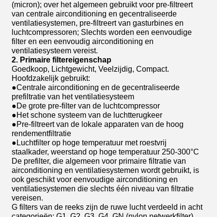
(micron); over het algemeen gebruikt voor pre-filtreert
van centrale airconditioning en gecentraliseerde
ventilatiesystemen, pre-filtreert van gasturbines en
luchtcompressoren; Slechts worden een eenvoudige
filter en een eenvoudig airconditioning en
ventilatiesysteem vereist.
2. Primaire filtereigenschap
Goedkoop, Lichtgewicht, Veelzijdig, Compact.
Hoofdzakelijk gebruikt:
●Centrale airconditioning en de gecentraliseerde
prefiltratie van het ventilatiesysteem
●De grote pre-filter van de luchtcompressor
●Het schone systeem van de luchtterugkeer
●Pre-filtreert van de lokale apparaten van de hoog
rendementfiltratie
●Luchtfilter op hoge temperatuur met roestvrij
staalkader, weerstand op hoge temperatuur 250-300°C
De prefilter, die algemeen voor primaire filtratie van
airconditioning en ventilatiesystemen wordt gebruikt, is
ook geschikt voor eenvoudige airconditioning en
ventilatiesystemen die slechts één niveau van filtratie
vereisen.
G filters van de reeks zijn de ruwe lucht verdeeld in acht
categorieën: G1, G2, G3, G4, GN (nylon netwerkfilter),