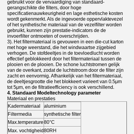
gebruikt voor de vervaardiging van standaard-
gerangschikte die filters, door hoge
specificatienauwkeurigheid en lage esthetische kosten
wordt gekenmerkt. Als de ingevoerde oppervlaktevezel
of het synthetische materiaal van de vezelfilter worden
gebruikt, kunnen zijn prestatie-indicators de de
invoerfilter ontmoeten of overschrijden.
3). Het filtermateriaal is gevouwen in een die-cut karton
met hoge weerstand, die het windwaartse zijgebied
verhogen. De stofdeeltjes in de toevloedlucht worden
effectief geblokkeerd door het filtermateriaal tussen de
plooien en de plooien. De schone luchtstromen gelijk
van de overkant, zodat de luchtstroom door de filter zijn
zacht en eenvormig. Afhankelijk van het filtermateriaal,
de deeltjesgrootte die het blokkeert varieert van 0.5μm
tot 5μm, en de filtratieefficiency is ook verschillend.
4. Standaard Modeltechnology parameter
Materiaal en prestaties
Kadermateriaal
aluminium
Filtermedia
synthetische filter
Max.temperature
80°C
Max. vochtigheid
80RH