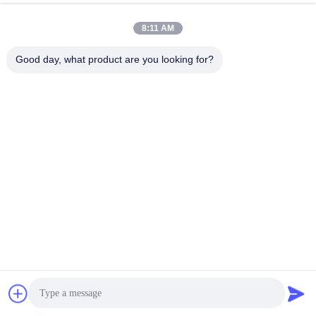
Chat Nu
Verstuur Aanvraag
8:11 AM
#
Roestvrij Staal Medische Gootsteen
Good day, what product are you looking for?
#
De Gootsteen Van Het De Wasbassin Van De Roestvrij Staalhand
#
De Wasgootsteen Van De Het Ziekenhuishand
De medische Gootsteen van de Handwas
2025-07-23
817 Meningen
YANING Laboratorium Multifunctionele tafel bemonsterings roestvrijstalen
handwasbak met uitschuifbare kraan Product beschrijving: Roestvrijstalen
handwasbak is een speciale uitrusting voor chirurgisch ...
Bekijk meer
Berichten van bezoekers
Laat een bericht achter.
Nog geen commentaar