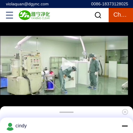
violaquan@dgync.com
0086-18373128025
Chatten
Laboratorium 304 roestvrij staal wastafel
cindy
multifunctietafel met rekkraan