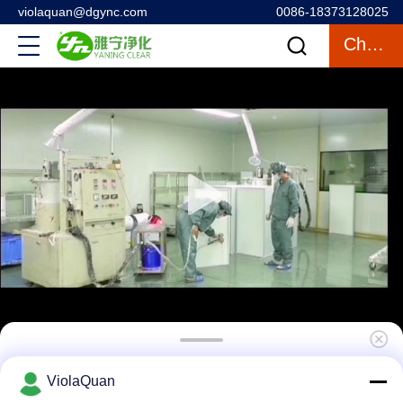
violaquan@dgync.com
0086-18373128025
Chatten
Roei Filter van de Geur de Synthetische
ViolaQuan
Vezel uit, Mini - Plooi Geactiveerde