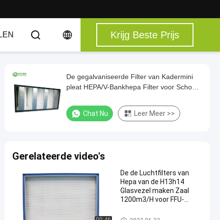
Krijg Beste Prijs
LEN
De gegalvaniseerde Filter van Kadermini
pleat HEPA/V-Bankhepa Filter voor Schone
Zaal
Chat Nu
Leer Meer >>
Gerelateerde video's
De de Luchtfilters van
Hepa van de H13h14
Glasvezel maken Zaal
1200m3/H voor FFU-
Module schoon
HEPA-Luchtfilter
00:46