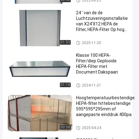
2022-06-23
24 ' van de de
Luchtzuiveringsinstallatie
van X24'X12 HEPA de
Filter, HEPA-Filter Op hoge
temperatuur met
Hoogste Tankverbinding
HEPA-Luchtfilter
01:53
2025-11-20
Klasse 100 HEPA-
Filter/diep Geplooide
HEPA-Filter met
Document Dakspaan
HEPA-Luchtfilter
01:18
2024-11-21
Hoogtemperatuurbestendige
HEPA-filter hittebestendige
595*595*295mm of
aangepaste einddruk 400pa
HEPA-Luchtfilter
00:58
2025-04-24