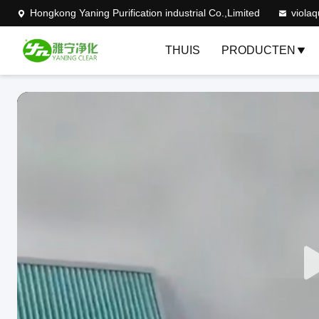
Hongkong Yaning Purification industrial Co.,Limited
viola
THUIS
PRODUCTEN