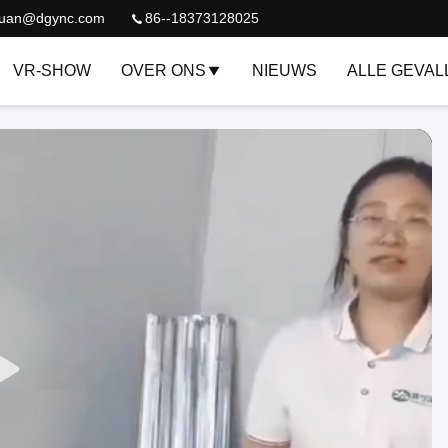
quan@dgync.com
86--18373128025
VR-SHOW
OVER ONS
NIEUWS
ALLE GEVAL