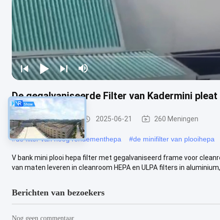
De gegalvaniseerde Filter van Kadermini plea
HEPA-Luchtfilter
2025-06-21
260 Meningen
#
de filter van hoog rendementhepa
#
de minifilter van plooihepa
V bank mini plooi hepa filter met gegalvaniseerd frame voor cleanr
van maten leveren in cleanroom HEPA en ULPA filters in aluminium, 
Berichten van bezoekers
Nog geen commentaar