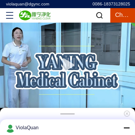
violaquan@dgync.com
0086-18373128025
Chatten
Het antibacteriële Meubilair van het
ViolaQuan
Roestvrij staal Medische Kabinet voor