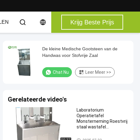
Krijg Beste Prijs
LEN
De kleine Medische Gootsteen van de
Handwas voor Stofvrije Zaal
Chat Nu
Leer Meer >>
Gerelateerde video's
Laboratorium
Operatietafel
Monsterneming Roestvrij
staal wastafel
Strekkraan Onmiddellijk
warm water meng
De medische Gootsteen van d
00:37