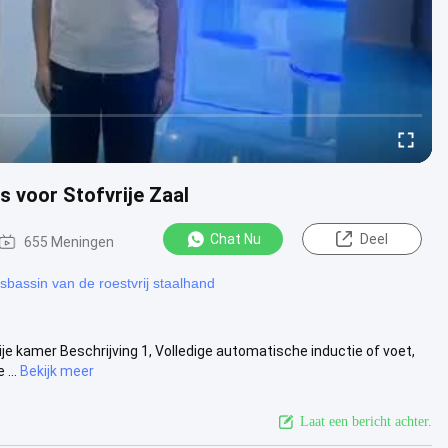
 voor Stofvrije Zaal
Chat Nu
Deel
655 Meningen
bassin van de roestvrij staalhand
je kamer Beschrijving 1, Volledige automatische inductie of voet,
...
Bekijk meer
Laat een bericht achter.