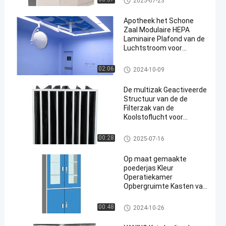
2025-07-23
waterwastafel
e Handwas
Apotheek het Schone
Zaal Modulaire HEPA
Laminaire Plafond van de
Luchtstroom voor
Werkende Theaterzaal
Het laminaire Systeem van de
02:06
2024-10-09
Luchtstroom
De multizak Geactiveerde
Structuur van de de
Filterzak van de
Koolstoflucht voor
Luchtfiltratie
De Filter van de zaklucht
00:28
2025-07-16
Op maat gemaakte
poederjas Kleur
Operatiekamer
Opbergruimte Kasten van
roestvrij staal Voor
medicijnen Opbergruimte
Roestvrij staal Medisch Kabin
00:48
2024-10-26
van medicijnen
et