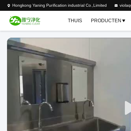
Hongkong Yaning Purification industrial Co.,Limited
viola
THUIS
PRODUCTEN