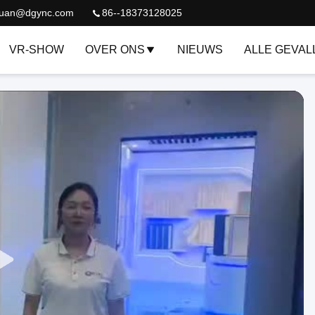
quan@dgync.com
86--18373128025
VR-SHOW
OVER ONS
NIEUWS
ALLE GEVAL