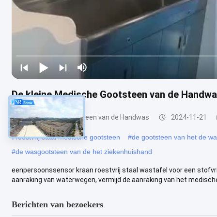
De kleine Medische Gootsteen van de Handwas
De medische Gootsteen van de Handwas
2024-11-21
#
roestvrij staal medische gootsteen
#
de gootsteen van het de was
#
de wasgootsteen van de het ziekenhuishand
eenpersoonssensor kraan roestvrij staal wastafel voor een stofvri
aanraking van waterwegen, vermijd de aanraking van het medische 
Berichten van bezoekers