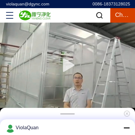
violaquan@dgync.com
0086-18373128025
Chatten
SUS304 klasse 1000 Apotheek Schone Zaal
ViolaQuan
Modulaire Bouw Geschikte Beweging