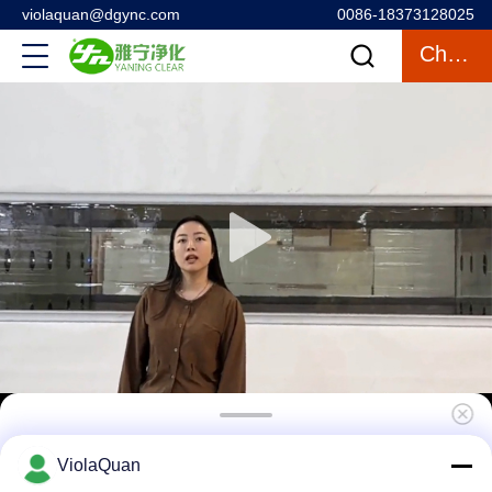
violaquan@dgync.com
0086-18373128025
Chatten
De volledig automatische ruimte van de
ViolaQuan
ladingsdouche met snelle blinddeur voor