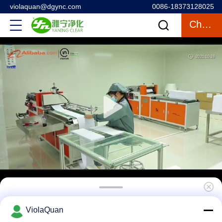
violaquan@dgync.com
0086-18373128025
Chatten
Industriële Douanecleanroom het Kanaal
ViolaQuan
Unieke Lucht die van de Luchtdouche