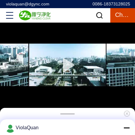
violaquan@dgync.com
0086-18373128025
Chatten
Hongkong Yaning Purification industrial
ViolaQuan
Co.,Limited