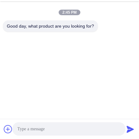
Chat Nu
Verstuur Aanvraag
2:45 PM
149 Meningen
Good day, what product are you looking for?
Bekijk meer
Dongguan Yaning Purification Equipment Co., Ltd. is gevestigd
in Dongguan, het geavanceerde productiecentrum van het Guangdong-
Hong Kong-Macao Greater Bay Area.Het is een geïntegreerde leverancier
van ...
Bekijk meer
Berichten van bezoekers
Laat een bericht achter.
Nog geen commentaar