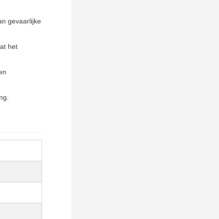
n gevaarlijke
at het
 en
ng.