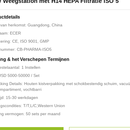
 Weegstation met H14 HEPA Filtratie ISO 5
ctdetails
 van herkomst: Guangdong, China
aam: ECER
icering: CE, ISO 9001, GMP
nummer: CB-PHARMA-ISO5
ing & het Verschepen Termijnen
estelaantal: 1 Instellen
 USD 5000-50000 / Set
king Details: Houten kistverpakking met schokbestendig schuim, vac
compartiment, vochtbarri
ijd: 15-30 werkdagen
ngscondities: T/T,L/C,Western Union
ng vermogen: 50 sets per maand