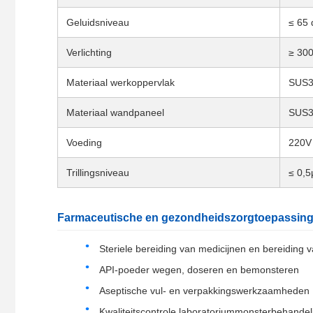
Geluidsniveau
≤ 65 
Verlichting
≥ 300
Materiaal werkoppervlak
SUS30
Materiaal wandpaneel
SUS30
Voeding
220V 
Trillingsniveau
≤ 0,5
Farmaceutische en gezondheidszorgtoepassin
Steriele bereiding van medicijnen en bereiding 
API-poeder wegen, doseren en bemonsteren
Aseptische vul- en verpakkingswerkzaamheden
Kwaliteitscontrole laboratoriummonsterbehandel