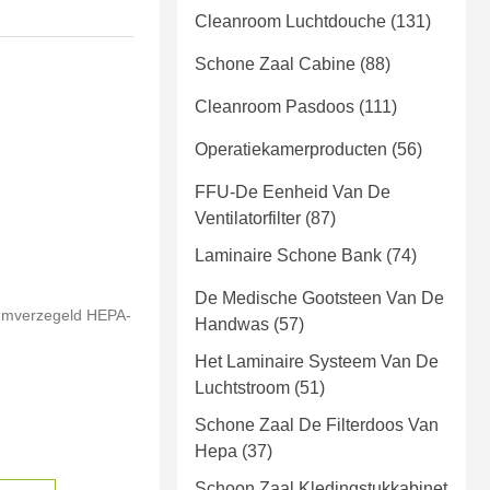
Cleanroom Luchtdouche
(131)
Schone Zaal Cabine
(88)
Cleanroom Pasdoos
(111)
Operatiekamerproducten
(56)
FFU-De Eenheid Van De
Ventilatorfilter
(87)
Laminaire Schone Bank
(74)
De Medische Gootsteen Van De
uümverzegeld HEPA-
Handwas
(57)
Het Laminaire Systeem Van De
Luchtstroom
(51)
Schone Zaal De Filterdoos Van
Hepa
(37)
Schoon Zaal Kledingstukkabinet