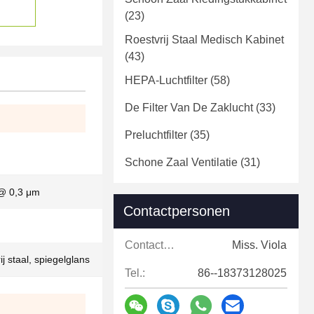
(23)
Roestvrij Staal Medisch Kabinet
(43)
HEPA-Luchtfilter
(58)
De Filter Van De Zaklucht
(33)
Preluchtfilter
(35)
Schone Zaal Ventilatie
(31)
@ 0,3 μm
Contactpersonen
Contactpersonen:
Miss. Viola
j staal, spiegelglans
Tel.:
86--18373128025