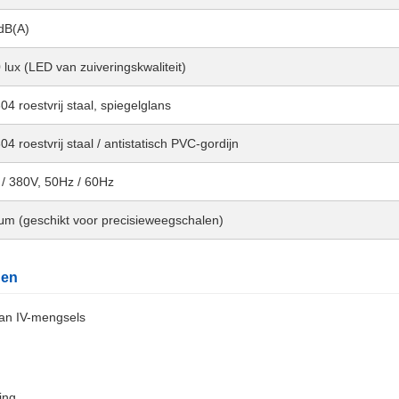
dB(A)
 lux (LED van zuiveringskwaliteit)
4 roestvrij staal, spiegelglans
4 roestvrij staal / antistatisch PVC-gordijn
/ 380V, 50Hz / 60Hz
μm (geschikt voor precisieweegschalen)
gen
van IV-mengsels
ing