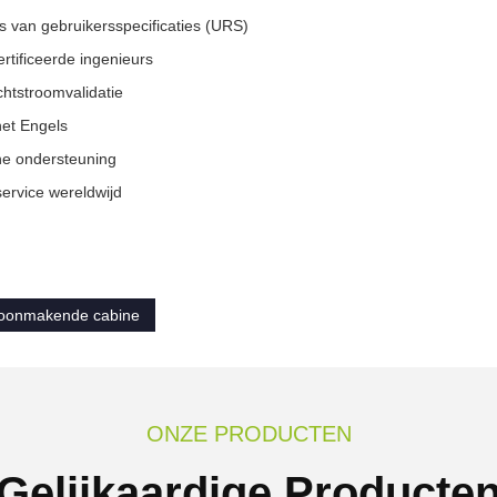
 van gebruikersspecificaties (URS)
certificeerde ingenieurs
chtstroomvalidatie
het Engels
he ondersteuning
ervice wereldwijd
choonmakende cabine
ONZE PRODUCTEN
Gelijkaardige Producte