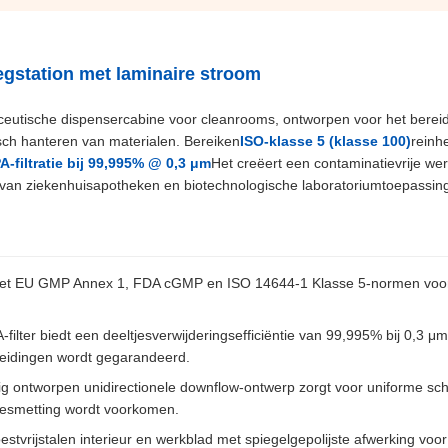
station met laminaire stroom
eutische dispensercabine voor cleanrooms, ontworpen voor het berei
sch hanteren van materialen. Bereiken
ISO-klasse 5 (klasse 100)
reinh
-filtratie bij 99,995% @ 0,3 μm
Het creëert een contaminatievrije wer
ng van ziekenhuisapotheken en biotechnologische laboratoriumtoepassin
 met EU GMP Annex 1, FDA cGMP en ISO 14644-1 Klasse 5-normen voo
filter biedt een deeltjesverwijderingsefficiëntie van 99,995% bij 0,3 μ
reidingen wordt gegarandeerd.
g ontworpen unidirectionele downflow-ontwerp zorgt voor uniforme sch
besmetting wordt voorkomen.
oestvrijstalen interieur en werkblad met spiegelgepolijste afwerking vo