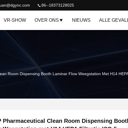
quan@dgync.com
86--18373128025
VR-SHOW
OVER ONS
NIEUWS
ALLE GEVAL
ean Room Dispensing Booth Laminar Flow Weegstation Met H14 HEPA F
 Pharmaceutical Clean Room Dispensing Boot