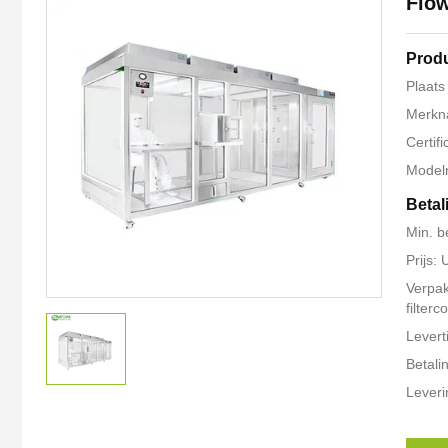
Flow
Produ
Plaats
Merkn
Certif
Model
Betal
Min. b
Prijs:
Verpak
filter
Levert
Betali
Leveri