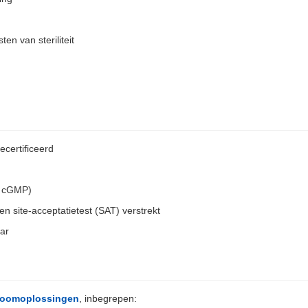
en van steriliteit
certificeerd
A cGMP)
n site-acceptatietest (SAT) verstrekt
ar
nroomoplossingen
, inbegrepen: