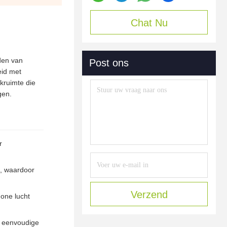
Chat Nu
den van
Post ons
eid met
kruimte die
gen.
r
m, waardoor
Verzend
one lucht
or eenvoudige