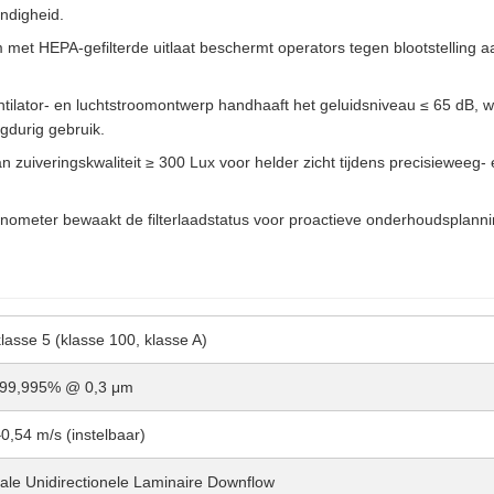
endigheid.
et HEPA-gefilterde uitlaat beschermt operators tegen blootstelling aa
tilator- en luchtstroomontwerp handhaaft het geluidsniveau ≤ 65 dB, w
gdurig gebruik.
 zuiveringskwaliteit ≥ 300 Lux voor helder zicht tijdens precisieweeg-
ometer bewaakt de filterlaadstatus voor proactieve onderhoudsplanni
lasse 5 (klasse 100, klasse A)
 99,995% @ 0,3 μm
0,54 m/s (instelbaar)
cale Unidirectionele Laminaire Downflow