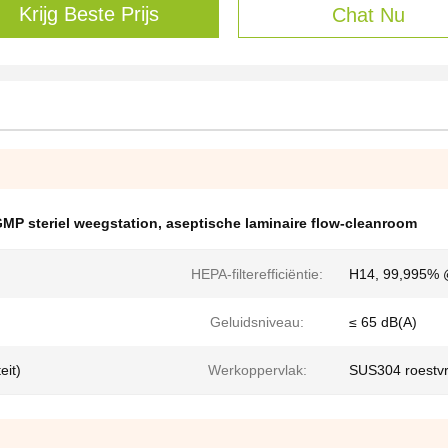
Krijg Beste Prijs
Chat Nu
MP steriel weegstation
,
aseptische laminaire flow-cleanroom
HEPA-filterefficiëntie:
H14, 99,995% 
Geluidsniveau:
≤ 65 dB(A)
eit)
Werkoppervlak:
SUS304 roestvri