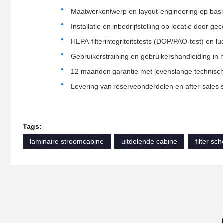
Maatwerkontwerp en layout-engineering op basis
Installatie en inbedrijfstelling op locatie door ge
HEPA-filterintegriteitstests (DOP/PAO-test) en lu
Gebruikerstraining en gebruikershandleiding in 
12 maanden garantie met levenslange technisc
Levering van reserveonderdelen en after-sales s
Tags:
laminaire stroomcabine
uitdelende cabine
filter s