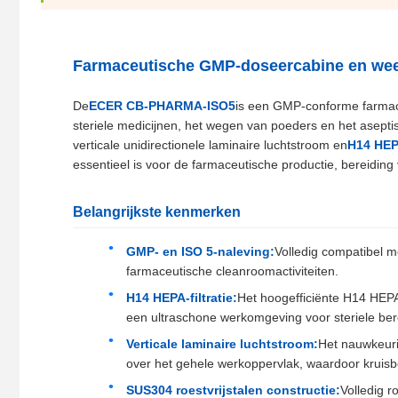
Farmaceutische GMP-doseercabine en weeg
De
ECER CB-PHARMA-ISO5
is een GMP-conforme farmac
steriele medicijnen, het wegen van poeders en het asepti
verticale unidirectionele laminaire luchtstroom en
H14 HEPA
essentieel is voor de farmaceutische productie, bereidi
Belangrijkste kenmerken
GMP- en ISO 5-naleving:
Volledig compatibel
farmaceutische cleanroomactiviteiten.
H14 HEPA-filtratie:
Het hoogefficiënte H14 HEPA-
een ultraschone werkomgeving voor steriele be
Verticale laminaire luchtstroom:
Het nauwkeuri
over het gehele werkoppervlak, waardoor kruis
SUS304 roestvrijstalen constructie:
Volledig r