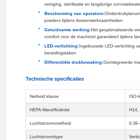
reiniging, sterilisatie en langdurige corrosiebest
Bescherming van operators:
Onderdrukplenum m
poeders tijdens doseerwerkzaamheden.
Geluidsarme werking:
Het geoptimaliseerde ven
comfort voor de machinist garandeert tijdens lan
LED-verlichting:
Ingebouwde LED-verlichting van
bereidingstaken.
Differentiële drukbewaking:
Geïntegreerde man
Technische specificaties
Netheid klasse
ISO-k
HEPA-filterefficiëntie
H14,
Luchtstroomsnelheid
0,36–
Luchtstroomtype
Verti