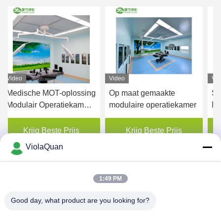
Video
Video
Vi
Op maat gemaakte
Snel installeren
Zi
modulaire operatiekamer
Modulaire Operating
mo
Theater Wandpaneel met
me
Auto Hermetische Deur
Krijg Beste Prijs
Krijg Beste Prijs
1500 * 2100mm * 1 set
ViolaQuan
1:49 PM
Good day, what product are you looking for?
HONGKONG YANING PURIFICATION