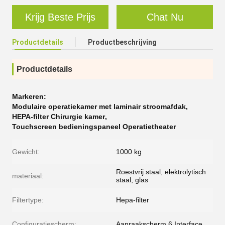
Krijg Beste Prijs
Chat Nu
Productdetails
Productbeschrijving
Productdetails
Markeren:
Modulaire operatiekamer met laminair stroomafdak
,
HEPA-filter Chirurgie kamer
,
Touchscreen bedieningspaneel Operatietheater
Gewicht:
1000 kg
Roestvrij staal, elektrolytisch
materiaal:
staal, glas
Filtertype:
Hepa-filter
Configuratiescherm:
Aanraakscherm 6 Interface