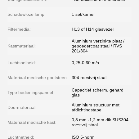
Schaduwloze lamp:
1 set/kamer
Filtermedia:
H13 of H14 glasvezel
Aluminium verzinkte plaat /
Kastmateriaal:
gepoedercoat staal / RVS
201/304
Luchtsnelheid:
0,25-0,60 m/s
Materiaal medische gootsteen:
304 roestvrij staal
Capacitief scherm, gehard
Type bedieningspaneel:
glas
Aluminium structuur met
Deurmateriaal:
afdichtingstape
0,8 mm -1,2 mm dik SUS304
Materiaal medische kast:
roestvrij staal
Luchtnetheid:
ISO 5-norm