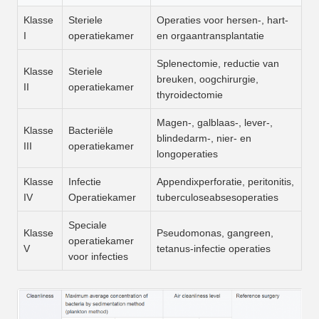
Klasse
Steriele
Operaties voor hersen-, hart-
I
operatiekamer
en orgaantransplantatie
Splenectomie, reductie van
Klasse
Steriele
breuken, oogchirurgie,
II
operatiekamer
thyroidectomie
Magen-, galblaas-, lever-,
Klasse
Bacteriële
blindedarm-, nier- en
III
operatiekamer
longoperaties
Klasse
Infectie
Appendixperforatie, peritonitis,
IV
Operatiekamer
tuberculoseabsesoperaties
Speciale
Klasse
Pseudomonas, gangreen,
operatiekamer
V
tetanus-infectie operaties
voor infecties