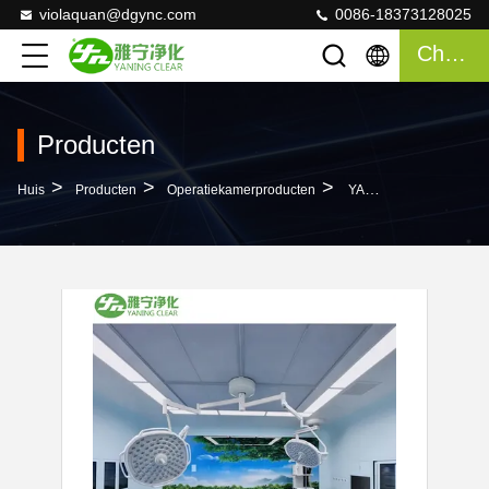
violaquan@dgync.com
0086-18373128025
Chatten
Producten
>
>
>
Huis
Producten
Operatiekamerproducten
YANING MOT Modulaire Operatiekamer Met Laminair Vloedplafond HEPA-Filter En Touchscreen Bedieningspaneel Voor Ziekenhuischirurgie