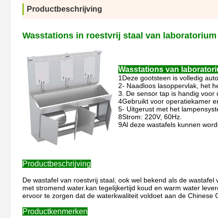
Productbeschrijving
Wasstations in roestvrij staal van laboratorium
Wasstations van laborator
1Deze gootsteen is volledig aut
2- Naadloos lasoppervlak, het he
3. De sensor tap is handig voor
4Gebruikt voor operatiekamer e
5- Uitgerust met het lampensyste
8Strom: 220V, 60Hz.
9Al deze wastafels kunnen word
Productbeschrijving
De wastafel van roestvrij staal, ook wel bekend als de wastafel
met stromend water.kan tegelijkertijd koud en warm water leve
ervoor te zorgen dat de waterkwaliteit voldoet aan de Chinese
Productkenmerken