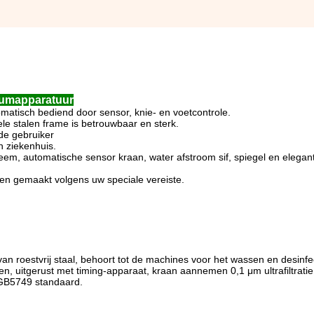
iumapparatuur
omatisch bediend door sensor, knie- en voetcontrole.
le stalen frame is betrouwbaar en sterk.
 de gebruiker
n ziekenhuis.
em, automatische sensor kraan, water afstroom sif, spiegel en elegante
en gemaakt volgens uw speciale vereiste.
 van roestvrij staal, behoort tot de machines voor het wassen en desin
ren, uitgerust met timing-apparaat, kraan aannemen 0,1 μm ultrafiltra
 GB5749 standaard.