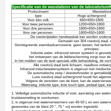
Specificatie van de wasstations van de laboratoriumf
Productnaam
Wasstations
type
Hoge achtergrond
Voor één volk
660×650×1800
Voor twee personen.
1200×650×1800
Voor drie personen.
1800×650×1800
Voor vier personen.
1800×650×1800
De roestvrijstalen handwasbak kan worden onderver
Gemaakt van 304 roestvrij staal,
Geïntegreerde zwembadcarrosserie, geen lassen, het tanko
principes.
Inductie water, infrarood sensor systeem is gevoelig 
het ontwerpen van de lekbescherming zorgt voor de v
In het midden van de tank speciale stille behandeling, de vor
Alle roestvrij staal tank lichaam, naadloos ontwerp
Infrarood-inductiewatersysteem is uitgerust met medisch
De automatische zeep / vloeistofvoeder is gemakkelij
Luxe roestvrij staal achtergrond houdt het algemen
Volgens de vereisten van de klant, kan de waterverwa
Waterweg: inductie type, knie touch type, pedaal type, ka
1, Volledige automatische inductie of voet, aanraking van wat
kruisbesmetting te voorkomen.
2, is uitgerust met waterverwarmers van 40-50 L en een water
gewoontes van de klant 20 °, 75 ° vrij worden ingesteld.
3, zwembad intern gebruik, naadloze lasboog hoek, diepte van s