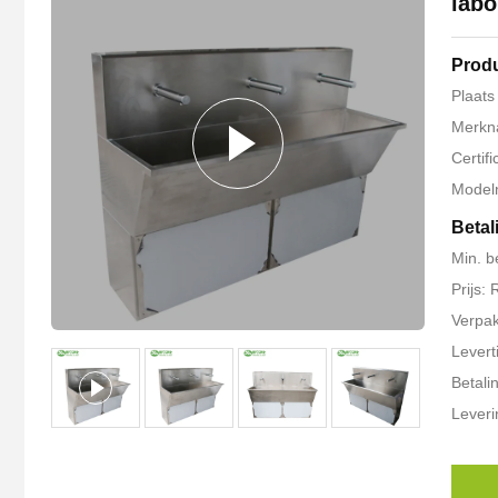
labo
Produ
Plaats
Merkn
Certif
Model
Betal
Min. b
Prijs:
Verpak
Levert
Betali
Lever