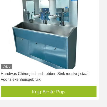
Video
Handwas Chirurgisch schrobben Sink roestvrij staal
D
Voor ziekenhuisgebruik
d
T
Krijg Beste Prijs