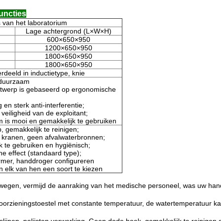
uncties
 van het laboratorium
Lage achtergrond (L×W×H)
600×650×950
1200×650×950
1800×650×950
1800×650×950
deeld in inductietype, knie
 duurzaam
ntwerp is gebaseerd op ergonomische
en sterk anti-interferentie;
eiligheid van de exploitant;
m is mooi en gemakkelijk te gebruiken
, gemakkelijk te reinigen;
e kranen, geen afvalwaterbronnen;
k te gebruiken en hygiënisch;
e effect (standaard type);
rmer, handdroger configureren
n elk van hen een soort te kiezen
erwegen, vermijd de aanraking van het medische personeel, was uw han
voorzieningstoestel met constante temperatuur, de watertemperatuur k
lijpen, polijsten verwerking. Geen dode hoek, gemakkelijk te reinigen 