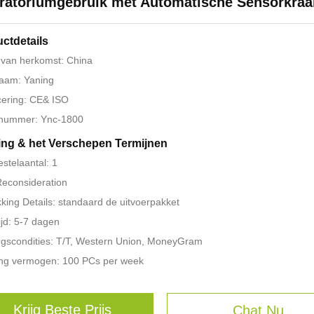
ratoriumgebruik met Automatische Sensorkraa
ctdetails
 van herkomst: China
aam: Yaning
icering: CE& ISO
nummer: Ync-1800
ing & het Verschepen Termijnen
estelaantal: 1
 Reconsideration
king Details: standaard de uitvoerpakket
ijd: 5-7 dagen
ngscondities: T/T, Western Union, MoneyGram
ing vermogen: 100 PCs per week
Krijg Beste Prijs
Chat Nu