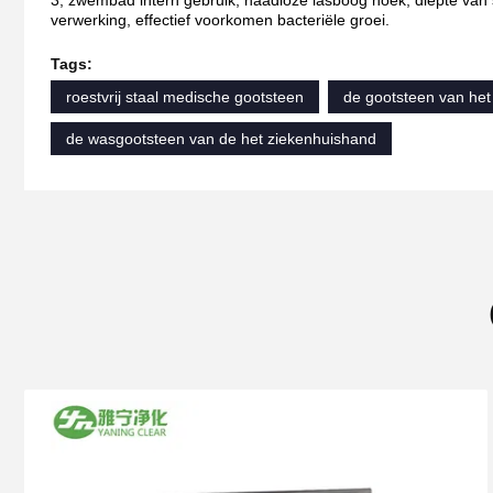
verwerking, effectief voorkomen bacteriële groei.
Tags:
roestvrij staal medische gootsteen
de gootsteen van het
de wasgootsteen van de het ziekenhuishand