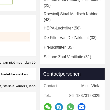
(23)
Roestvrij Staal Medisch Kabinet
(43)
HEPA-Luchtfilter
(58)
De Filter Van De Zaklucht
(33)
Preluchtfilter
(35)
Schone Zaal Ventilatie
(31)
e van niet meer dan 50 mm
Contactpersonen
chadelijke vlekken
Contactpersonen:
Miss. Viola
, steriele kamers, laboratorium, ziekenhuis
Tel.:
86--18373128025