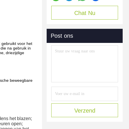
Chat Nu
Post ons
 gebruikt voor het
die na gebruik in
, driezijdige
tische beweegbare
Verzend
dens het blazen;
euren open;
vangen van het