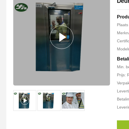
Deur
Produ
Plaats
Merkn
Certif
Model
Betal
Min. b
Prijs:
Verpak
Levert
Betali
Lever