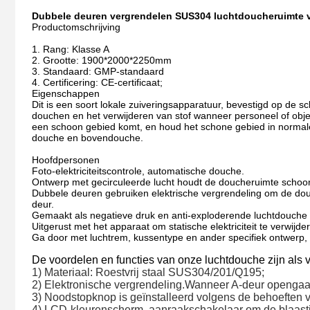
Dubbele deuren vergrendelen SUS304 luchtdoucheruimte v
Productomschrijving
1. Rang: Klasse A
2. Grootte: 1900*2000*2250mm
3. Standaard: GMP-standaard
4. Certificering: CE-certificaat;
Eigenschappen
Dit is een soort lokale zuiveringsapparatuur, bevestigd op de
douchen en het verwijderen van stof wanneer personeel of obje
een schoon gebied komt, en houd het schone gebied in normale
douche en bovendouche.
Hoofdpersonen
Foto-elektriciteitscontrole, automatische douche.
Ontwerp met gecirculeerde lucht houdt de doucheruimte schoon
Dubbele deuren gebruiken elektrische vergrendeling om de d
deur.
Gemaakt als negatieve druk en anti-exploderende luchtdouche 
Uitgerust met het apparaat om statische elektriciteit te verwijde
Ga door met luchtrem, kussentype en ander specifiek ontwerp, 
De voordelen en functies van onze luchtdouche zijn als v
1) Materiaal:
Roestvrij staal SUS304/201/Q195;
2)
Elektronische vergrendeling.Wanneer A-deur opengaat,
3) Noodstopknop is geïnstalleerd volgens de behoeften v
4) LCD-kleurenscherm, aanraakschakelaar om de blaastijd