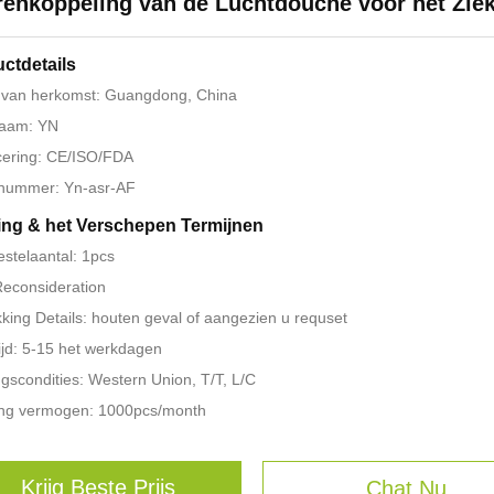
enkoppeling van de Luchtdouche voor het Zie
ctdetails
 van herkomst: Guangdong, China
aam: YN
icering: CE/ISO/FDA
nummer: Yn-asr-AF
ing & het Verschepen Termijnen
estelaantal: 1pcs
 Reconsideration
king Details: houten geval of aangezien u requset
ijd: 5-15 het werkdagen
ngscondities: Western Union, T/T, L/C
ing vermogen: 1000pcs/month
Krijg Beste Prijs
Chat Nu