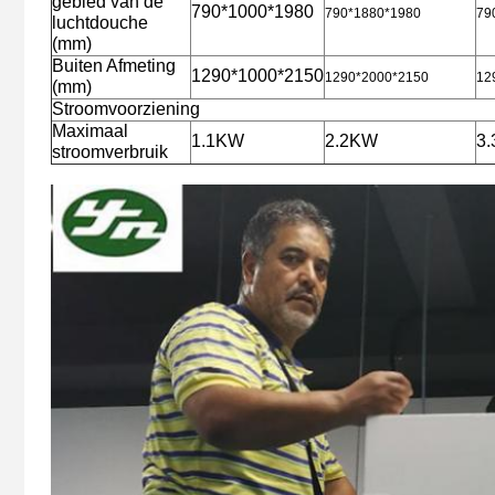
gebied van de
790*1000*1980
790*1880*1980
79
luchtdouche
(mm)
Buiten Afmeting
1290*1000*2150
1290*2000*2150
12
(mm)
Stroomvoorziening
Maximaal
1.1KW
2.2KW
3
stroomverbruik