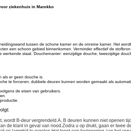
oor ziekenhuis in Marokko
 scheidingswand tussen de schone kamer en de onreine kamer. Het wordt
cten een schoon gebied binnenkomen. Verminder effectief de stofbron 
 werkende staat. Douchemanier: eenzijdige douche, tweezijdige douche
 als er geen douche is.
ouche te forceren; dubbele deuren kunnen worden gemaakt als automa
volgens de eisen van gebruikers.
ren.
productie.
olgt:
 wordt B-deur vergrendeld.A, B deuren kunnen niet openen tij
an de klant in geval van nood.Zodra u op drukt, gaan er twee d
 en lamptijd te regelen.Het toont een herinnering aan het ver