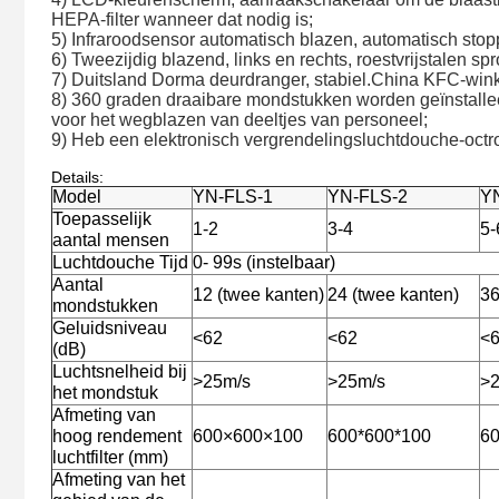
HEPA-filter wanneer dat nodig is;
5) Infraroodsensor automatisch blazen, automatisch stop
6) Tweezijdig blazend, links en rechts, roestvrijstalen s
7) Duitsland Dorma deurdranger, stabiel.China KFC-winke
8) 360 graden draaibare mondstukken worden geïnstalle
voor het wegblazen van deeltjes van personeel;
9) Heb een elektronisch vergrendelingsluchtdouche-octro
Details:
Model
YN-FLS-1
YN-FLS-2
Y
Toepasselijk
1-2
3-4
5-
aantal mensen
Luchtdouche Tijd
0- 99s (instelbaar)
Aantal
12 (twee kanten)
24 (twee kanten)
36
mondstukken
Geluidsniveau
<62
<62
<
(dB)
Luchtsnelheid bij
>25m/s
>25m/s
>
het mondstuk
Afmeting van
hoog rendement
600×600×100
600*600*100
60
luchtfilter (mm)
Afmeting van het