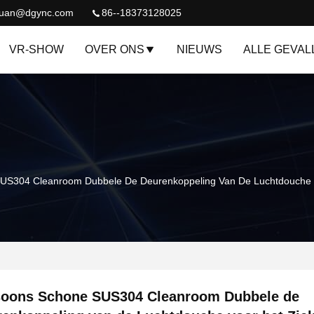
quan@dgync.com
86--18373128025
VR-SHOW
OVER ONS
NIEUWS
ALLE GEVAL
US304 Cleanroom Dubbele De Deurenkoppeling Van De Luchtdouche V
soons Schone SUS304 Cleanroom Dubbele de