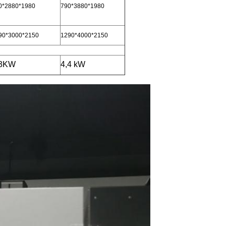
0*2880*1980
790*3880*1980
90*3000*2150
1290*4000*2150
.3KW
4,4 kW