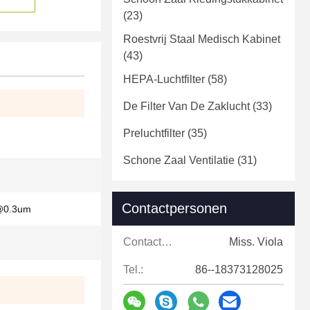
(23)
Roestvrij Staal Medisch Kabinet
(43)
HEPA-Luchtfilter
(58)
De Filter Van De Zaklucht
(33)
Preluchtfilter
(35)
Schone Zaal Ventilatie
(31)
Contactpersonen
@0.3um
Contactpersonen:
Miss. Viola
Tel.:
86--18373128025