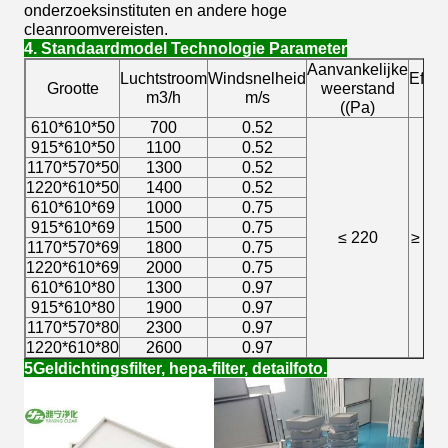
onderzoeksinstituten en andere hoge
cleanroomvereisten.
4. Standaardmodel Technologie Parameter
Aanvankelijke
Luchtstroom
Windsnelheid
Effici
Grootte
weerstand
m3/h
m/s
0.
((Pa)
610*610*50
700
0.52
915*610*50
1100
0.52
1170*570*50
1300
0.52
1220*610*50
1400
0.52
610*610*69
1000
0.75
915*610*69
1500
0.75
≤ 220
≥ 99
1170*570*69
1800
0.75
1220*610*69
2000
0.75
610*610*80
1300
0.97
915*610*80
1900
0.97
1170*570*80
2300
0.97
1220*610*80
2600
0.97
5Geldichtingsfilter, hepa-filter, detailfoto.