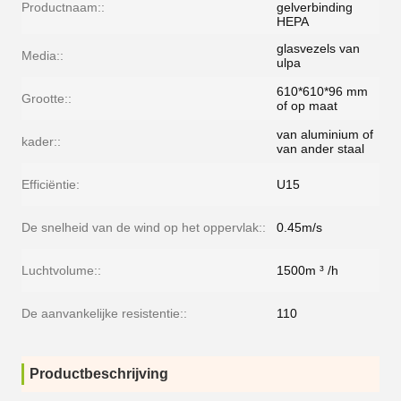
Productnaam::
gelverbinding
HEPA
glasvezels van
Media::
ulpa
610*610*96 mm
Grootte::
of op maat
van aluminium of
kader::
van ander staal
Efficiëntie:
U15
De snelheid van de wind op het oppervlak::
0.45m/s
Luchtvolume::
1500m ³ /h
De aanvankelijke resistentie::
110
Productbeschrijving