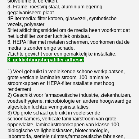
stofvolume te bereiken.
3- Frame: roestvrij staal, aluminiumlegering,
gegalvaniseerd plaat
4Filtermedia: filter katoen, glasvezel, synthetische
vezels, polyester
5Het afdichtingsmiddel om de media heen voorkomt dat
het luchtfilter zonder luchtlek ontstaat.
6. HEPA filter met metalen schermen, voorkomen dat de
media is zonder enige schade.
7Lichte gewicht voor een gemakkelijke installatie.
3. geldichtingshepafilter adhesie
1) Veel gebruikt in veeleisende schone werkplaatsen,
grote verticale laminaire stroom, 100 laminaire
stroomkappen en HEPA-filterinstallatie met hoog
rendement
2) Geschikt voor farmaceutische industrie, ziekenhuizen,
voedselhygiëne, microbiologie en andere hoogwaardige
afgesloten luchtzuiveringsinstallaties.
3) Op grote schaal gebruikt in veeleisende
schoonkamers, verticale laminairstroom van grote
oppervlakte, laminairstroomkappen van klasse 100,
biologische veiligheidskasten, biotechnologie,
laboratoria, steriele ruimtes,farmaceutische fabrieken,