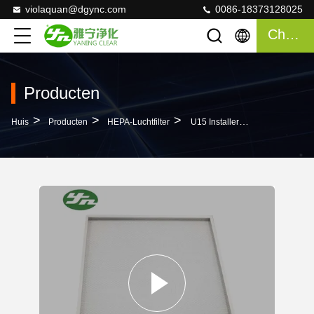
violaquan@dgync.com
0086-18373128025
Chatten
Producten
>
>
>
Huis
Producten
HEPA-Luchtfilter
U15 Installeren De Filters Van De Gelverbinding HEPA, HEPA-Zaal Gemakkelijke Luchtfilters Met Blauwe Jelly Glue