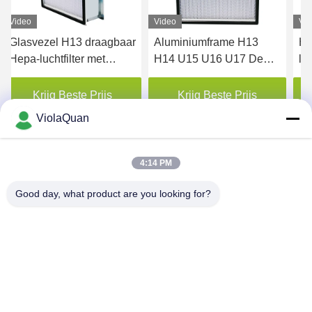
Video
Video
Vi
Glasvezel H13 draagbaar
Aluminiumframe H13
H1
Hepa-luchtfilter met
H14 U15 U16 U17 Deep
lu
aluminium frame
Pleat Hepa Filter
Ho
papierseparator
Krijg Beste Prijs
Krijg Beste Prijs
ViolaQuan
4:14 PM
Good day, what product are you looking for?
HONGKONG YANING PURIFICATION
INDUSTRIAL CO.,LIMITED
violaquan@dgync.com
0086-18373128025