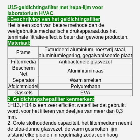
U15-geldichtingsfilter met hepa-lijm voor
laboratorium HVAC
1Beschrijving van het geldichtingsfilter
Het is een soort van betere methode dan de
veelgebruikte mechanische drukapparaat.dus het
terminale filtratie-effect is beter dan gewone producten.
Materiaal:
Extrudeerd aluminium, roestvrij staal,
Frame
aluminiumlegering, gegalvaniseerde plaat
Filtermedia
Antibacteriële glasvezel
Bescherm
Aluminiummaas
Net
Separator
Warm smelten
Afdichtmiddel
Polyurethaan
Gaskets
EVA
2. Geldichtingshepafilter kenmerken:
1H13, H14 is een zeer efficiënt waterfilter dat gebruikt
wordt voor het filteren van deeltjes van meer dan 0,3
mm.
2. Grote stofhoudende capaciteit, het filtermedium neemt
de ultra-dunne glasvezel, de warm gesmolten lijm
afstand elke plooien in regelmatig zodat een hoog