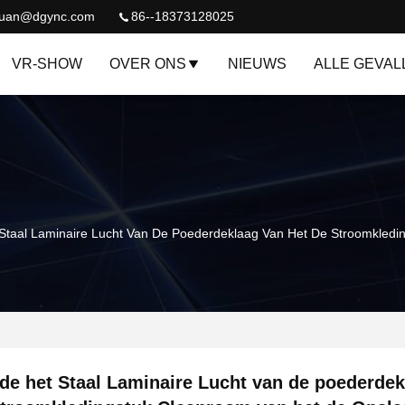
quan@dgync.com
86--18373128025
VR-SHOW
OVER ONS
NIEUWS
ALLE GEVAL
Staal Laminaire Lucht Van De Poederdeklaag Van Het De Stroomkled
de het Staal Laminaire Lucht van de poederdek