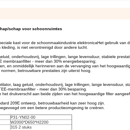
schap/schap voor schoonruimtes
eciale kast voor de schoonmaakindustrie.elektronicaHet gebruik van 
eding, is niet verontreinigd door andere lucht.
geluid, onderhoudsvrij, lage trillingen, lange levensduur, stabiele prestat
PTEE membraanfilter - meer dan 30% energiebesparing;
en, en onmiddellijk herinneren aan de vervanging van het hoogwaardige 
normen, betrouwbare prestaties zijn uiterst hoog.
ilator, laag geluid, onderhoudsvrij, lage trillingen, lange levensduur, st
 PTEE-membraanfilter - meer dan 30% besparing.
 het drukverschil aan beide zijden van het hoogwaardige filter aangeeft
dard 209E ontwerp, betrouwbaarheid kan zeer hoog zijn.
 toegevoegd om een betere productieomgeving te creëren.
P31-YN02-00
W2000*D650*H2200
315 2 stuks