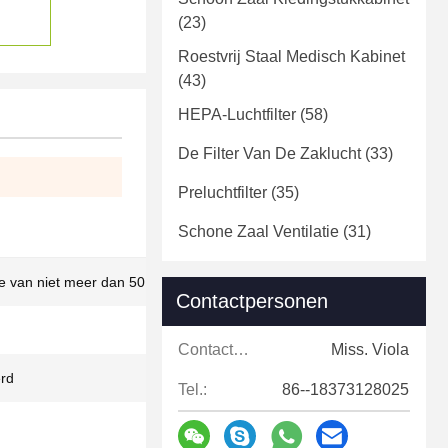
(23)
Roestvrij Staal Medisch Kabinet
(43)
HEPA-Luchtfilter
(58)
De Filter Van De Zaklucht
(33)
Preluchtfilter
(35)
Schone Zaal Ventilatie
(31)
e van niet meer dan 50 mm
Contactpersonen
Contactpersonen:
Miss. Viola
rd
Tel.:
86--18373128025