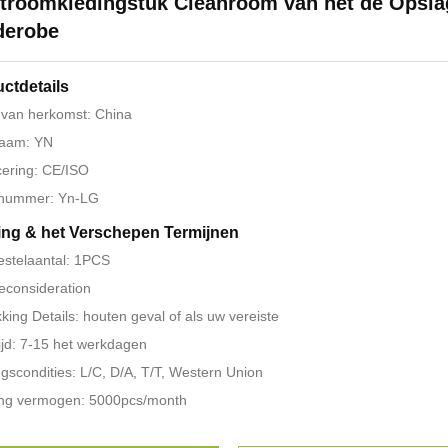
troomkledingstuk Cleanroom van het de Opsla
derobe
ctdetails
 van herkomst: China
aam: YN
icering: CE/ISO
nummer: Yn-LG
ing & het Verschepen Termijnen
estelaantal: 1PCS
 reconsideration
king Details: houten geval of als uw vereiste
ijd: 7-15 het werkdagen
ngscondities: L/C, D/A, T/T, Western Union
ing vermogen: 5000pcs/month