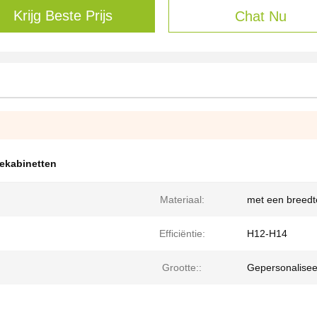
Krijg Beste Prijs
Chat Nu
ekabinetten
Materiaal:
met een breedt
Efficiëntie:
H12-H14
Grootte::
Gepersonalisee