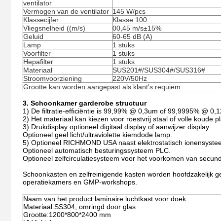
ventilator
Vermogen van de ventilator
145 W/pcs
Klassecijfer
Klasse 100
Vliegsnelheid ((m/s)
00,45 m/s±15%
Geluid
60-65 dB (A)
Lamp
1 stuks
Voorfilter
1 stuks
Hepafilter
1 stuks
Materiaal
SUS201#/SUS304#/SUS316#
Stroomvoorziening
220V/50Hz
Grootte kan worden aangepast als klant's requiem
3. Schoonkamer garderobe structuur
1) De filtratie-efficiëntie is 99,99% @ 0,3um of 99,9995% @ 0,
2) Het materiaal kan kiezen voor roestvrij staal of volle koude pl
3) Drukdisplay optioneel digitaal display of aanwijzer display.
Optioneel geel licht/ultraviolette kiemdode lamp.
5) Optioneel RICHMOND USA naast elektrostatisch ionensyste
Optioneel automatisch besturingssysteem PLC.
Optioneel zelfcirculatiesysteem voor het voorkomen van secunda
Schoonkasten en zelfreinigende kasten worden hoofdzakelijk ge
operatiekamers en GMP-workshops.
Naam van het product:laminaire luchtkast voor doek
Materiaal:SS304, omringd door glas
Grootte:1200*800*2400 mm