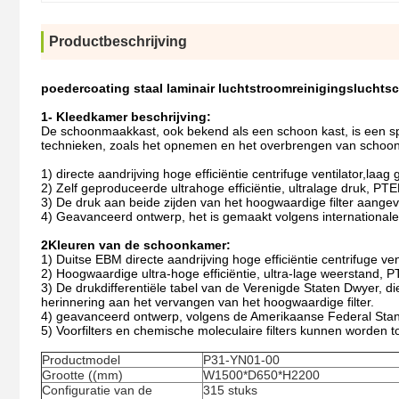
Productbeschrijving
poedercoating staal laminair luchtstroomreinigingslucht
1- Kleedkamer beschrijving:
De schoonmaakkast, ook bekend als een schoon kast, is een sp
technieken, zoals het opnemen en het overbrengen van schoon kl
1) directe aandrijving hoge efficiëntie centrifuge ventilator,laag 
2) Zelf geproduceerde ultrahoge efficiëntie, ultralage druk, 
3) De druk aan beide zijden van het hoogwaardige filter aangev
4) Geavanceerd ontwerp, het is gemaakt volgens internationale 
2Kleuren van de schoonkamer:
1) Duitse EBM directe aandrijving hoge efficiëntie centrifuge vent
2) Hoogwaardige ultra-hoge efficiëntie, ultra-lage weerstand,
3) De drukdifferentiële tabel van de Verenigde Staten Dwyer, die
herinnering aan het vervangen van het hoogwaardige filter.
4) geavanceerd ontwerp, volgens de Amerikaanse Federal Stan
5) Voorfilters en chemische moleculaire filters kunnen worden
Productmodel
P31-YN01-00
Grootte ((mm)
W1500*D650*H2200
Configuratie van de
315 stuks