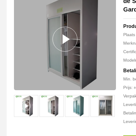
de S
Gar
Produ
Plaats
Merkn
Certif
Model
Betal
Min. b
Prijs:
Verpak
Levert
Betali
Lever