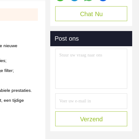
Chat Nu
Post ons
de nieuwe
ies;
filter;
abiele prestaties.
, een tijdige
Verzend