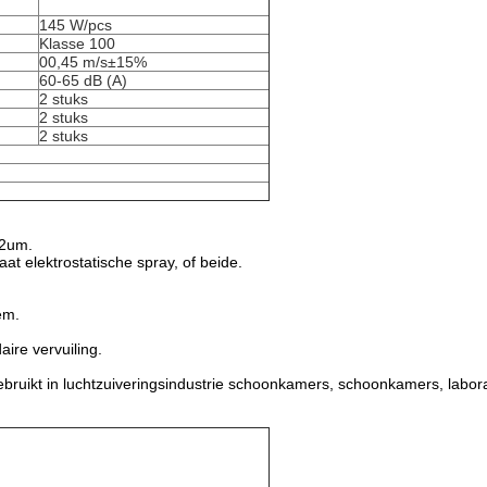
145 W/pcs
Klasse 100
00,45 m/s±15%
60-65 dB (A)
2 stuks
2 stuks
2 stuks
12um.
aat elektrostatische spray, of beide.
em.
ire vervuiling.
bruikt in luchtzuiveringsindustrie schoonkamers, schoonkamers, labora