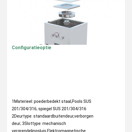
Configuratieoptie
1Materieel: poederbedekt staal,Pools SUS 
201/304/316; spiegel SUS 201/304/316 
2Deurtype: standaardbuitendeur,verborgen 
deur; 3Slottype: mechanisch 
vergrendelingsluis,Elektromagnetische 