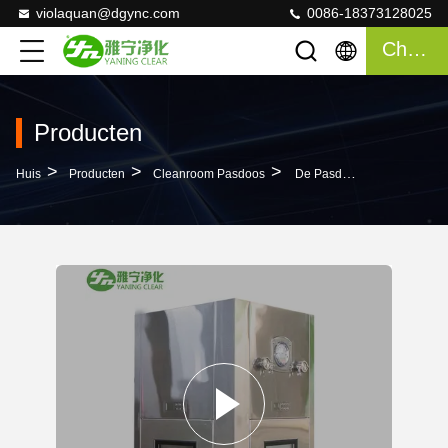
violaquan@dgync.com
0086-18373128025
Chatten
Producten
>
>
>
Huis
Producten
Cleanroom Pasdoos
De Pasdoos Van De Luchtdouche Met Pijpen