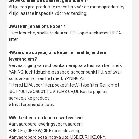
2Hoe kunnen we kwaliteit garanderen?
Altijd een pre-productie monster vóór de massaproductie;
Altijd laatste inspectie vóór verzending;
3Wat kun je van ons kopen?
Luchtdouche, snelle roldeuren, FFU, operatiekamer, HEPA-
filter
4Waarom zou je bij ons kopen en niet bij andere 
leveranciers?
Vervaardiging van schoonkamerapparatuur van het merk 
YANING: luchtdouche-passbox, schoonbank,FFU, softwall 
schoonkamer van het merk YANING Air
Filters:HEPA,voorfilter,pocketfilter,V-typefilter Gelijk met 
ISO14001,ISO9001,TUV,ROHS.CE,UL Beste prijs en 
service,elke product
Strikt feitenonderzoek.
5Welke diensten kunnen we leveren?
Aanvaardbare leveringsvoorwaarden: 
FOB,CFR,CIF,EXW,CIP,Expresslevering;
Aanvaardbare betalingsvaluta: USD,EUR,HKD,CNY;