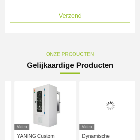
Verzend
ONZE PRODUCTEN
Gelijkaardige Producten
Video
Video
Vi
YANING Custom
Dynamische
Me