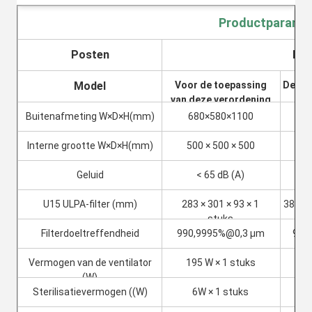
Productparame
Posten
Dyn
Model
Voor de toepassing
De in 
van deze verordening
geg
geldt:
Buitenafmeting W×D×H(mm)
680×580×1100
78
Interne grootte W×D×H(mm)
500 × 500 × 500
60
Geluid
< 65 dB (A)
U15 ULPA-filter (mm)
283 × 301 × 93 × 1
383 × 
stuks
Filterdoeltreffendheid
990,9995%@0,3 μm
990
Vermogen van de ventilator
195 W × 1 stuks
17
(W)
Sterilisatievermogen ((W)
6W × 1 stuks