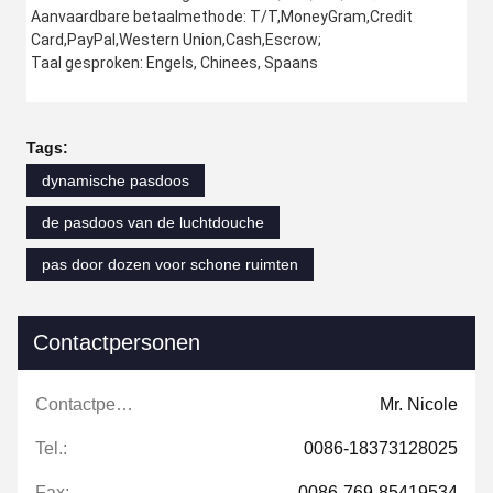
Aanvaardbare betaalmethode: T/T,MoneyGram,Credit 
Card,PayPal,Western Union,Cash,Escrow;
Taal gesproken: Engels, Chinees, Spaans
Tags:
dynamische pasdoos
de pasdoos van de luchtdouche
pas door dozen voor schone ruimten
Contactpersonen
Contactpersonen:
Mr. Nicole
Tel.:
0086-18373128025
Fax:
0086-769-85419534