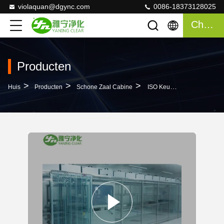
violaquan@dgync.com
0086-18373128025
Chatten
Producten
>
>
>
Huis
Producten
Schone Zaal Cabine
ISO Keurde Het Schone Zaal Modulaire Zachte Kader Van Het Muuraluminium Voor OLED-Productie Goed