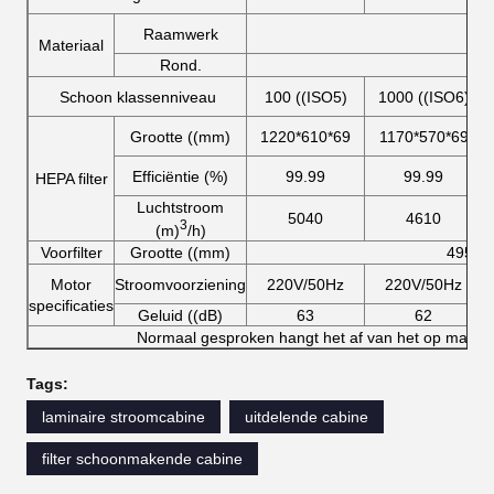
Raamwerk
Materiaal
Rond.
Schoon klassenniveau
100 ((ISO5)
1000 ((ISO6)
Grootte ((mm)
1220*610*69
1170*570*69
Efficiëntie (%)
99.99
99.99
HEPA filter
Luchtstroom
5040
4610
3
(m)
/h)
Voorfilter
Grootte ((mm)
495*4
Motor
Stroomvoorziening
220V/50Hz
220V/50Hz
specificaties
Geluid ((dB)
63
62
Normaal gesproken hangt het af van het op maat 
Tags:
laminaire stroomcabine
uitdelende cabine
filter schoonmakende cabine