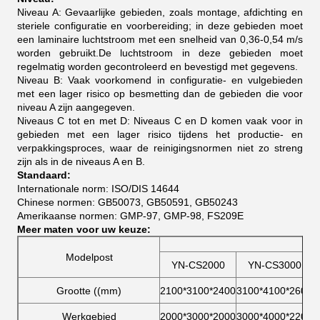
Niveau A: Gevaarlijke gebieden, zoals montage, afdichting en
steriele configuratie en voorbereiding; in deze gebieden moet
een laminaire luchtstroom met een snelheid van 0,36-0,54 m/s
worden gebruikt.De luchtstroom in deze gebieden moet
regelmatig worden gecontroleerd en bevestigd met gegevens.
Niveau B: Vaak voorkomend in configuratie- en vulgebieden
met een lager risico op besmetting dan de gebieden die voor
niveau A zijn aangegeven.
Niveaus C tot en met D: Niveaus C en D komen vaak voor in
gebieden met een lager risico tijdens het productie- en
verpakkingsproces, waar de reinigingsnormen niet zo streng
zijn als in de niveaus A en B.
Standaard:
Internationale norm: ISO/DIS 14644
Chinese normen: GB50073, GB50591, GB50243
Amerikaanse normen: GMP-97, GMP-98, FS209E
Meer maten voor uw keuze:
Modelpost
YN-CS2000
YN-CS3000
Grootte ((mm)
2100*3100*2400
3100*4100*2600
5
Werkgebied
2000*3000*2000
3000*4000*2200
5