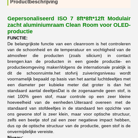
Productbeschrijving
Gepersonaliseerd ISO 7 8ft*8ft*12ft Modulair
zacht aluminium
raam Clean Room voor OLED-
productie
FUNCTIE:
De belangrijkste functie van een cleanroom is het controleren
van de schoonheid en de temperatuur en vochtigheid van de
atmosfeer die producten (zoals silicium) in contact
brengen.kan de producten in een goede productie- en
productieomgeving makenVolgens de internationale praktijk is
dit de schoonruimte.het stofvrij zuiveringsniveau wordt
voornamelijk bepaald op basis van het aantal luchtdeeltjes met
een diameter per kubieke meter dat groter is dan het
standaard aantal deeltjesDat is de zogenaamde geen stof, is
niet 100% geen stof, maar controle op een zeer kleine
hoeveelheid van de eenheden.Uiteraard overeen met de
standaard van stofdeeltjes in de standaard ten opzichte van
ons gewone stof is zeer klein, maar voor optische structuur,
zelfs een beetje stof zal een zeer negatieve impact hebben,
dus op de optische structuur van de productie, geen stof is de
onvermijdelijke vereiste.
Niveau: