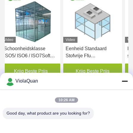
Video
Video
sse
Eenheid Standaard
Iso-klasse 8 Modulai
O7Soft
Stofvrije Ffu
schoonruimte zonder 
n Room
Schoonkamer Modulaire
room
Snelle installatie
Prijs
Krijg Beste Prijs
Krijg Beste Prijs
ViolaQuan
10:26 AM
Good day, what product are you looking for?
HONGKONG YANING PURIFICATION
INDUSTRIAL CO.,LIMITED