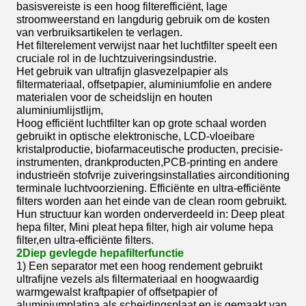
basisvereiste is een hoog filterefficiënt, lage
stroomweerstand en langdurig gebruik om de kosten
van verbruiksartikelen te verlagen.
Het filterelement verwijst naar het luchtfilter speelt een
cruciale rol in de luchtzuiveringsindustrie.
Het gebruik van ultrafijn glasvezelpapier als
filtermateriaal, offsetpapier, aluminiumfolie en andere
materialen voor de scheidslijn en houten
aluminiumlijstlijm,
Hoog efficiënt luchtfilter kan op grote schaal worden
gebruikt in optische elektronische, LCD-vloeibare
kristalproductie, biofarmaceutische producten, precisie-
instrumenten, drankproducten,PCB-printing en andere
industrieën stofvrije zuiveringsinstallaties airconditioning
terminale luchtvoorziening. Efficiënte en ultra-efficiënte
filters worden aan het einde van de clean room gebruikt.
Hun structuur kan worden onderverdeeld in: Deep pleat
hepa filter, Mini pleat hepa filter, high air volume hepa
filter,en ultra-efficiënte filters.
2Diep gevlegde hepafilterfunctie
1) Een separator met een hoog rendement gebruikt
ultrafijne vezels als filtermateriaal en hoogwaardig
warmgewalst kraftpapier of offsetpapier of
aluminiumplatina als scheidingsplaat.en is gemaakt van