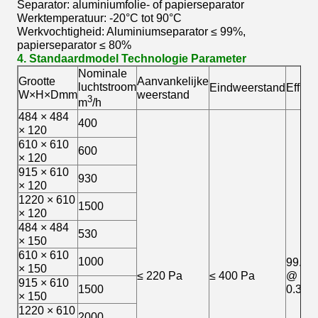
Separator: aluminiumfolie- of papierseparator
Werktemperatuur: -20°C tot 90°C
Werkvochtigheid: Aluminiumseparator ≤ 99%,
papierseparator ≤ 80%
4. Standaardmodel Technologie Parameter
Nominale
Grootte
Aanvankelijke
luchtstroom
Eindweerstand
Efficië
W×H×Dmm
weerstand
3
m
/h
484 × 484
400
× 120
610 × 610
600
× 120
915 × 610
930
× 120
1220 × 610
1500
× 120
484 × 484
530
× 150
610 × 610
1000
99.99
× 150
≤ 220 Pa
≤ 400 Pa
@
915 × 610
1500
0.3m
× 150
1220 × 610
2000