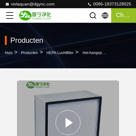
violaquan@dgync.com
0086-18373128025
Chatten
Producten
>
>
>
Huis
Producten
HEPA-Luchtfilter
Het Aangepaste Diepe Geplooide HEPA-Kader Van Het Filteraluminium Voor Voedselindustrie