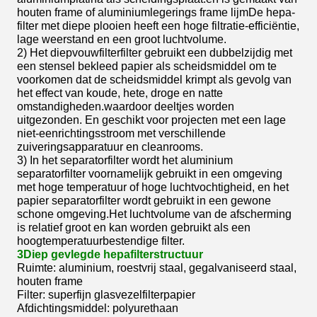
houten frame of aluminiumlegerings frame lijmDe hepa-
filter met diepe plooien heeft een hoge filtratie-efficiëntie,
lage weerstand en een groot luchtvolume.
2) Het diepvouwfilterfilter gebruikt een dubbelzijdig met
een stensel bekleed papier als scheidsmiddel om te
voorkomen dat de scheidsmiddel krimpt als gevolg van
het effect van koude, hete, droge en natte
omstandigheden.waardoor deeltjes worden
uitgezonden. En geschikt voor projecten met een lage
niet-eenrichtingsstroom met verschillende
zuiveringsapparatuur en cleanrooms.
3) In het separatorfilter wordt het aluminium
separatorfilter voornamelijk gebruikt in een omgeving
met hoge temperatuur of hoge luchtvochtigheid, en het
papier separatorfilter wordt gebruikt in een gewone
schone omgeving.Het luchtvolume van de afscherming
is relatief groot en kan worden gebruikt als een
hoogtemperatuurbestendige filter.
3Diep gevlegde hepafilterstructuur
Ruimte: aluminium, roestvrij staal, gegalvaniseerd staal,
houten frame
Filter: superfijn glasvezelfilterpapier
Afdichtingsmiddel: polyurethaan