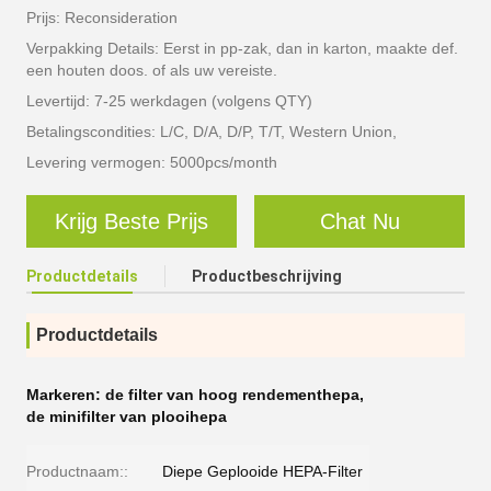
Prijs: Reconsideration
Verpakking Details: Eerst in pp-zak, dan in karton, maakte def.
een houten doos. of als uw vereiste.
Levertijd: 7-25 werkdagen (volgens QTY)
Betalingscondities: L/C, D/A, D/P, T/T, Western Union,
Levering vermogen: 5000pcs/month
Krijg Beste Prijs
Chat Nu
Productdetails
Productbeschrijving
Productdetails
Markeren:
de filter van hoog rendementhepa
,
de minifilter van plooihepa
Productnaam::
Diepe Geplooide HEPA-Filter