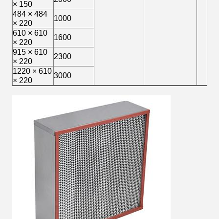
× 150
484 × 484
1000
× 220
610 × 610
1600
× 220
915 × 610
2300
× 220
1220 × 610
3000
× 220