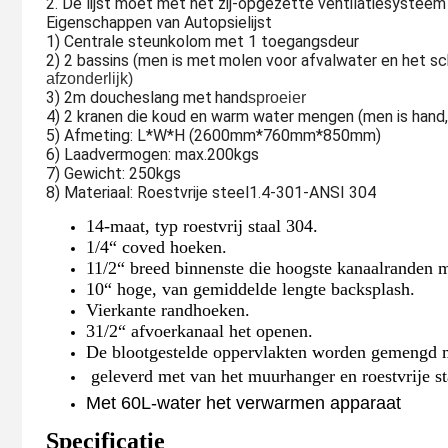
2. De lijst moet met het zij-opgezette ventilatiesyste
Eigenschappen van Autopsielijst
1) Centrale steunkolom met 1 toegangsdeur
2) 2 bassins (men is met
molen voor afvalwater en het sch
afzonderlijk)
3) 2m doucheslang met
hand
sproeier
4) 2 kranen die koud en warm water mengen (men is hand,
5) Afmeting: L*W*H (2600mm*760mm*850mm)
6) Laadvermogen: max.200kgs
7) Gewicht: 250kgs
8) Materiaal: Roestvrije steel1.4-301-ANSI 304
14-maat, typ roestvrij staal 304.
1/4“ coved hoeken.
11/2“ breed binnenste die hoogste kanaalranden m
10“ hoge, van gemiddelde lengte backsplash.
Vierkante randhoeken.
31/2“ afvoerkanaal het openen.
De blootgestelde oppervlakten worden gemengd m
 geleverd met van het muurhanger en roestvrije st
Met 60L-water het verwarmen apparaat
Specificatie