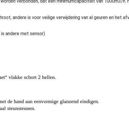
em worden verbonden, dat een minimumcapaciteit van 1000m3/h. 
root, andere is voor veilige verwijdering van al geuren en het af
 is andere met sensor)
et“ vlakke schort 2 hellen.
et de hand aan eenvormige glanzend eindigen.
aal steunsteunen.