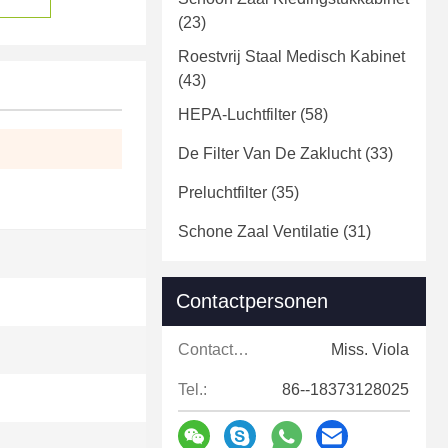
(23)
Roestvrij Staal Medisch Kabinet
(43)
HEPA-Luchtfilter
(58)
De Filter Van De Zaklucht
(33)
Preluchtfilter
(35)
Schone Zaal Ventilatie
(31)
Contactpersonen
Contactpersonen:
Miss. Viola
Tel.:
86--18373128025