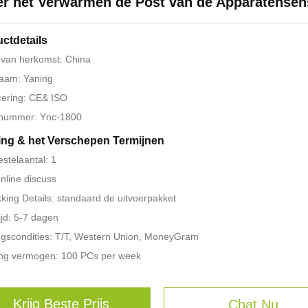
r het Verwarmen de Post van de Apparatensen
ctdetails
 van herkomst: China
aam: Yaning
icering: CE& ISO
nummer: Ync-1800
ing & het Verschepen Termijnen
estelaantal: 1
online discuss
king Details: standaard de uitvoerpakket
ijd: 5-7 dagen
ngscondities: T/T, Western Union, MoneyGram
ing vermogen: 100 PCs per week
Krijg Beste Prijs
Chat Nu