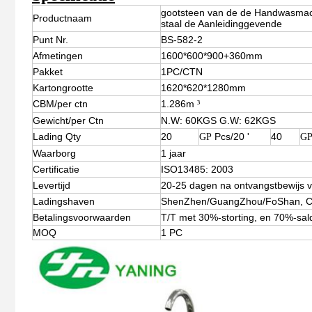
gootsteen van de de Handwasmachi
Productnaam
staal de Aanleidinggevende
Punt Nr.
BS-582-2
Afmetingen
1600*600*900+360mm
Pakket
1PC/CTN
Kartongrootte
1620*620*1280mm
CBM/per ctn
1.286m
³
Gewicht/per Ctn
N.W: 60KGS G.W: 62KGS
Lading Qty
20
Pcs/20 '
40
GP
G
Waarborg
1 jaar
Certificatie
ISO13485: 2003
Levertijd
20-25 dagen na ontvangstbewijs v
Ladingshaven
ShenZhen/GuangZhou/FoShan, 
Betalingsvoorwaarden
T/T met 30%-storting, en 70%-sald
MOQ
1 PC