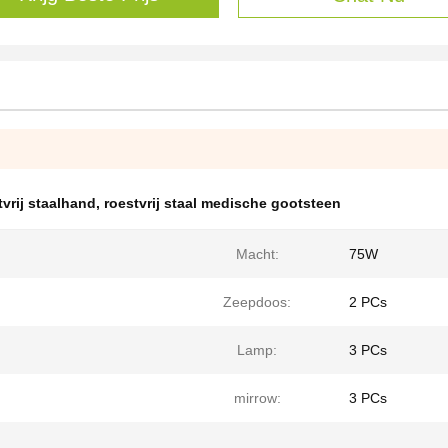
vrij staalhand
,
roestvrij staal medische gootsteen
Macht:
75W
Zeepdoos:
2 PCs
Lamp:
3 PCs
mirrow:
3 PCs