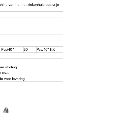
ne van het het ziekenhuisroestvrije
Pcs/40 '
50
Pcs/40''
P
HK
an storting
CHINA
o vóór levering