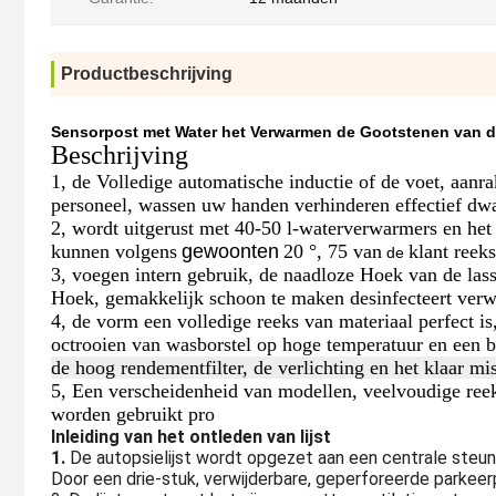
Productbeschrijving
Sensorpost met Water het Verwarmen de Gootstenen van de
Beschrijving
1, de Volledige automatische inductie of de voet, aanr
personeel, wassen uw handen verhinderen effectief dw
2, wordt uitgerust met 40-50 l-waterverwarmers en het
kunnen volgens
gewoonten
20 °, 75 van
klant reeks
de
3, voegen intern gebruik, de naadloze Hoek van de la
Hoek, gemakkelijk schoon te maken desinfecteert verwer
4, de vorm een volledige reeks van materiaal perfect is
octrooien van wasborstel op hoge temperatuur en een b
de hoog rendementfilter, de verlichting en het klaar m
5, Een verscheidenheid van modellen, veelvoudige ree
worden gebruikt pro
Inleiding van het ontleden van lijst
1.
De autopsielijst wordt opgezet aan een centrale steun
Door een drie-stuk, verwijderbare, geperforeerde parkeer