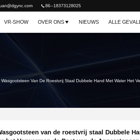
quan@dgync.com
86--18373128025
VR-SHOW
OVER ONS
NIEUWS
ALLE GEVAL
 Wasgootsteen Van De Roestvrij Staal Dubbele Hand Met Water Het 
asgootsteen van de roestvrij staal Dubbele H