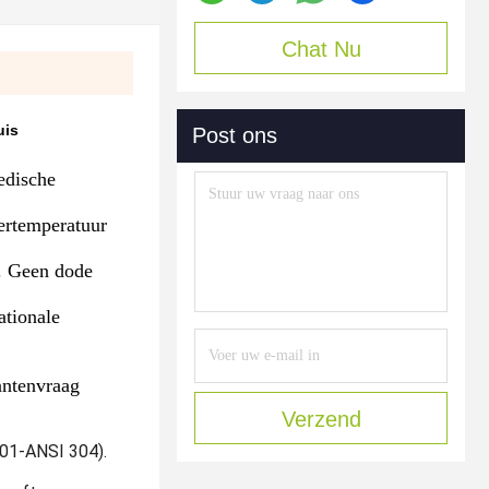
Chat Nu
uis
Post ons
dische
ertemperatuur
g. Geen dode
ationale
antenvraag
Verzend
301-ANSI 304).