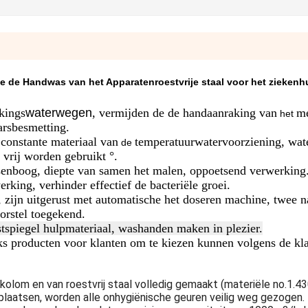
 de Handwas van het Apparatenroestvrije staal voor het ziekenh
akings
waterwegen
, vermijden de de handaanraking van
me
het
arsbesmetting.
 constante materiaal van
temperatuurwatervoorziening, wat
de
 vrij worden gebruikt °.
ssenboog, diepte van samen het malen, oppoetsend verwerkin
king, verhinder effectief de bacteriële groei.
, zijn uitgerust met automatische het doseren machine, twee n
orstel toegekend.
istspiegel hulpmateriaal, washanden maken in plezier.
ks producten voor klanten om te kiezen kunnen volgens de kl
kolom en van roestvrij staal volledig gemaakt (materiële no.1.4
plaatsen, worden alle onhygiënische geuren veilig weg gezogen.