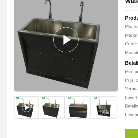
Wate
Produ
Plaats
Merkn
Certif
Model
Betal
Min. b
Prijs: 
Verpak
Levert
Betali
Lever