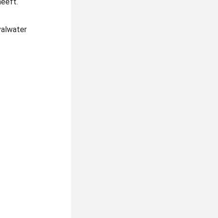
heeft.
valwater