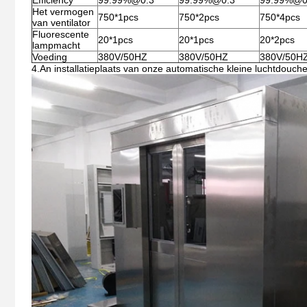
Efficiency
99.99%@0.3
99.99%@0.3
99.99%@0
Het vermogen
750*1pcs
750*2pcs
750*4pcs
van ventilator
Fluorescente
20*1pcs
20*1pcs
20*2pcs
lampmacht
Voeding
380V/50HZ
380V/50HZ
380V/50H
4.An installatieplaats van onze automatische kleine luchtdouch