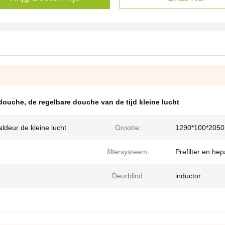
ldouche
,
de regelbare douche van de tijd kleine lucht
ldeur de kleine lucht
Grootte::
1290*100*2050
filtersysteem::
Prefilter en hepa
Deurblind::
inductor