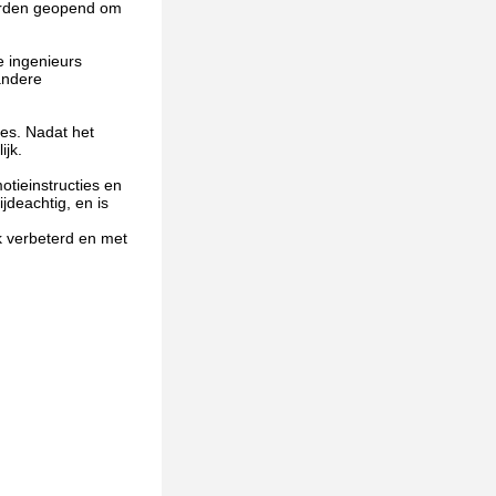
worden geopend om
e ingenieurs
andere
es. Nadat het
ijk.
tieinstructies en
jdeachtig, en is
k verbeterd en met