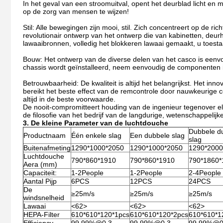
In het geval van een stroomuitval, opent het deurblad licht e
op de zorg van mensen te wijzen!
Stil: Alle bewegingen zijn mooi, stil. Zich concentreert op de 
revolutionair ontwerp van het ontwerp die van kabinetten, de
lawaaibronnen, volledig het blokkeren lawaai gemaakt, u toesta
Bouw: Het ontwerp van de diverse delen van het casco is eenvo
chassis wordt geïnstalleerd, neem eenvoudig de componenten in 
Betrouwbaarheid: De kwaliteit is altijd het belangrijkst. Het
bereikt het beste effect van de remcontrole door nauwkeurige c
altijd in de beste voorwaarde.
De nooit-compromitteert houding van de ingenieur tegenover el
de filosofie van het bedrijf van de langdurige, wetenschappeli
3. De kleine Parameter van de luchtdouche
Dubbele d
Productnaam
Één enkele slag
Een dubbele slag
slag
Buitenafmeting
1290*1000*2050
1290*1000*2050
1290*2000
Luchtdouche
790*860*1910
790*860*1910
790*1860*
Aera (mm)
Capaciteit:
1-2People
1-2People
2-4People
Aantal Pijp
6PCS
12PCS
24PCS
De
≥25m/s
≥25m/s
≥25m/s
windsnelheid
Lawaai
<62>
<62>
<62>
HEPA-Filter
610*610*120*1pcs
610*610*120*2pcs
610*610*1