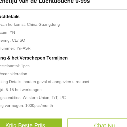
hetijd van de Luchtdouche 0-99s
ctdetails
s van herkomst: China Guangdong
aam: YN
icering: CE/ISO
nummer: Yn-ASR
ing & het Verschepen Termijnen
estelaantal: 1pcs
 Reconsideration
king Details: houten geval of aangezien u requset
ijd: 5-15 het werkdagen
ngscondities: Western Union, T/T, L/C
ing vermogen: 1000pcs/month
Krijg Beste Prijs
Chat Nu