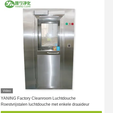
Video
YANING Factory Cleanroom Luchtdouche
E
Roestvrijstalen luchtdouche met enkele draaideur
P