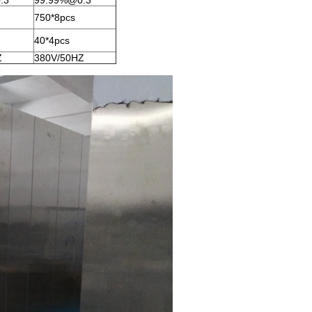
.3
99.99%@0.3
750*8pcs
40*4pcs
Z
380V/50HZ
e