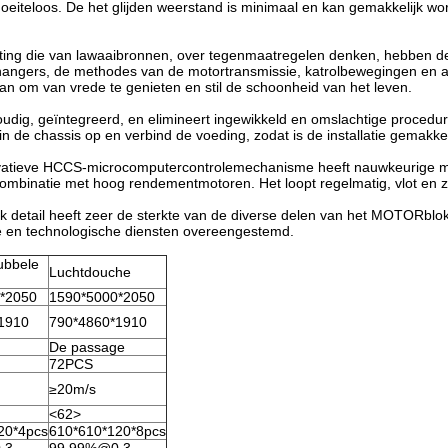
n moeiteloos. De het glijden weerstand is minimaal en kan gemakkelijk 
richting die van lawaaibronnen, over tegenmaatregelen denken, hebben d
urhangers, de methodes van de motortransmissie, katrolbewegingen en 
an om van vrede te genieten en stil de schoonheid van het leven.
udig, geïntegreerd, en elimineert ingewikkeld en omslachtige procedur
de chassis op en verbind de voeding, zodat is de installatie gemakkel
 innovatieve HCCS-microcomputercontrolemechanisme heeft nauwkeurige mo
ombinatie met hoog rendementmotoren. Het loopt regelmatig, vlot en zi
k detail heeft zeer de sterkte van de diverse delen van het MOTORblo
jke en technologische diensten overeengestemd.
ubbele
Luchtdouche
*2050
1590*5000*2050
1910
790*4860*1910
De passage
72PCS
≥20m/s
<62>
20*4pcs
610*610*120*8pcs