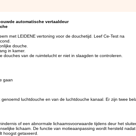
gebouwde automatische vertaaldeur
uche
teem met LEIDENE vertoning voor de douchetijd. Leef Ce-Test na
econd.
onlijke douche.
ang in kamer.
e douches van de ruimtelucht er niet in slaagden te controleren.
te gaan
 genoemd luchtdouche en van de luchtdouche kanaal. Er zijn twee bela
n hindernis of een abnormale lichaamsvoorwaarde tijdens deur het slui
menselijke lichaam. De functie van motieaanpassing wordt hersteld nada
dt hoogst getaxeerd.