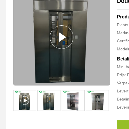
Douc
Produ
Plaat
Merkn
Certif
Model
Betal
Min. b
Prijs:
Verpak
Levert
Betali
Lever