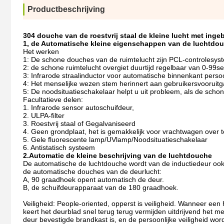
Productbeschrijving
304 douche van de roestvrij staal de kleine lucht met in
1, de Automatische kleine eigenschappen van de luchtdo
Het werken
1: De schone douches van de ruimtelucht zijn PCL-controlesys
2: de schone ruimtelucht overgiet duurtijd regelbaar van 0-99s
3: Infrarode straalinductor voor automatische binnenkant perso
4: Het menselijke wezen stem herinnert aan gebruikersvooruitg
5: De noodsituatieschakelaar helpt u uit probleem, als de schon
Facultatieve delen:
1. Infrarode sensor autoschuifdeur,
2. ULPA-filter
3. Roestvrij staal of Gegalvaniseerd
4. Geen grondplaat, het is gemakkelijk voor vrachtwagen over 
5. Gele fluorescente lamp/UVlamp/Noodsituatieschakelaar
6. Antistatisch systeem
2.Automatic de kleine beschrijving van de luchtdouche
De automatische de luchtdouche wordt van de inductiedeur ook
de automatische douches van de deurlucht:
A, 90 graadhoek opent automatisch de deur.
B, de schuifdeurapparaat van de 180 graadhoek.
Veiligheid: People-oriented, opperst is veiligheid. Wanneer ee
keert het deurblad snel terug terug vermijden uitdrijvend het 
deur bevestigde brandkast is, en de persoonlijke veiligheid wor