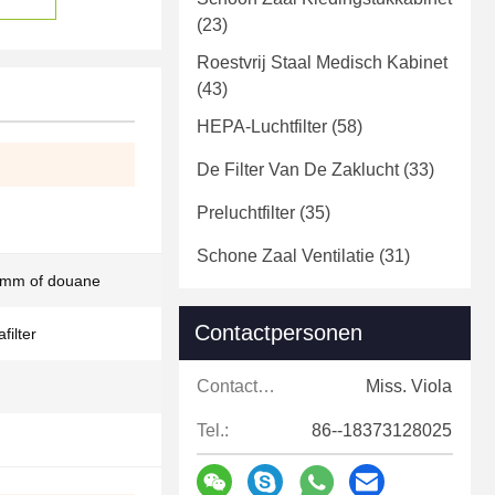
(23)
Roestvrij Staal Medisch Kabinet
(43)
HEPA-Luchtfilter
(58)
De Filter Van De Zaklucht
(33)
Preluchtfilter
(35)
Schone Zaal Ventilatie
(31)
mm of douane
Contactpersonen
filter
Contactpersonen:
Miss. Viola
Tel.:
86--18373128025