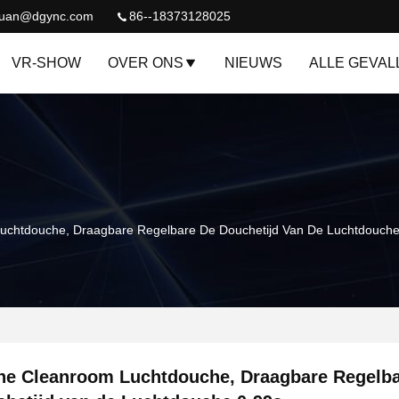
quan@dgync.com
86--18373128025
VR-SHOW
OVER ONS
NIEUWS
ALLE GEVAL
Luchtdouche, Draagbare Regelbare De Douchetijd Van De Luchtdouche
ne Cleanroom Luchtdouche, Draagbare Regelba