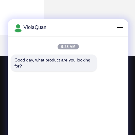
ViolaQuan
9:28 AM
Good day, what product are you looking 
for?
NEEM CONTACT MET ONS OP
violaquan@dgync.com
86--18373128025
Nr 6, Sanhuan Rd, Chiling Industrial Zone,
Houjie-Stad, Dongguan-Stad, de Provincie van
Guangdong, China