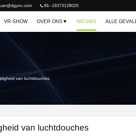
quan@dgync.com
86--18373128025
VR-SHOW
OVER ONS
NIEUWS
ALLE GEVAL
ijdigheid van luchtdouches
igheid van luchtdouches